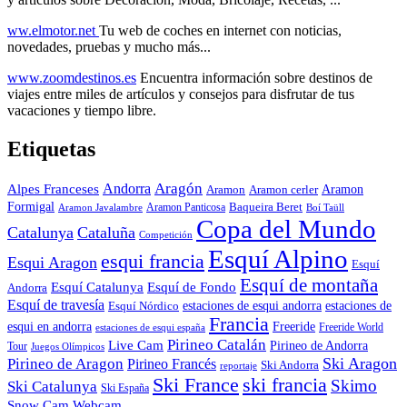
ww.elmotor.net
Tu web de coches en internet con noticias,
novedades, pruebas y mucho más...
www.zoomdestinos.es
Encuentra información sobre destinos de
viajes entre miles de artículos y consejos para disfrutar de tus
vacaciones y tiempo libre.
Etiquetas
Aragón
Andorra
Alpes Franceses
Aramon
Aramon
Aramon cerler
Formigal
Baqueira Beret
Aramon Javalambre
Aramon Panticosa
Boí Taüll
Copa del Mundo
Catalunya
Cataluña
Competición
Esquí Alpino
esqui francia
Esqui Aragon
Esquí
Esquí de montaña
Esquí Catalunya
Esquí de Fondo
Andorra
Esquí de travesía
Esquí Nórdico
estaciones de esqui andorra
estaciones de
Francia
Freeride
esqui en andorra
Freeride World
estaciones de esqui españa
Pirineo Catalán
Live Cam
Pirineo de Andorra
Tour
Juegos Olímpicos
Ski Aragon
Pirineo de Aragon
Pirineo Francés
Ski Andorra
reportaje
Ski France
ski francia
Skimo
Ski Catalunya
Ski España
Webcam
Snow Cam