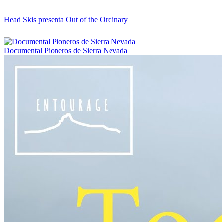
Head Skis presenta Out of the Ordinary
Documental Pioneros de Sierra Nevada