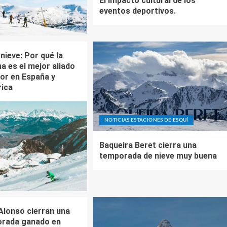
El impacto cultural de los
eventos deportivos.
 nieve: Por qué la
a es el mejor aliado
dor en España y
ica
NOTICIAS ESTACIONES DE ESQUÍ
Baqueira Beret cierra una
temporada de nieve muy buena
Alonso cierran una
orada ganado en