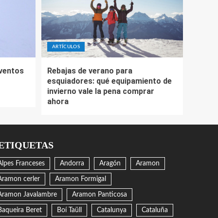
ARTÍCULOS
eventos
Rebajas de verano para
esquiadores: qué equipamiento de
invierno vale la pena comprar
ahora
ETIQUETAS
Alpes Franceses
Andorra
Aragón
Aramon
Aramon cerler
Aramon Formigal
Aramon Javalambre
Aramon Panticosa
Baqueira Beret
Boí Taüll
Catalunya
Cataluña