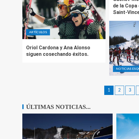
de la Copa
Saint-Vinc
ARTÍCULOS
Oriol Cardona y Ana Alonso
siguen cosechando éxitos.
NOTICIAS ES
1
2
3
ÚLTIMAS NOTICIAS...