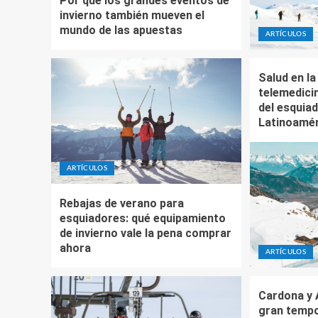
Por qué los grandes eventos de
invierno también mueven el
mundo de las apuestas
ARTÍCULOS
Salud en la
telemedicin
del esquia
Latinoamér
ARTÍCULOS
Rebajas de verano para
esquiadores: qué equipamiento
de invierno vale la pena comprar
ahora
ARTÍCULOS
Cardona y 
gran temp