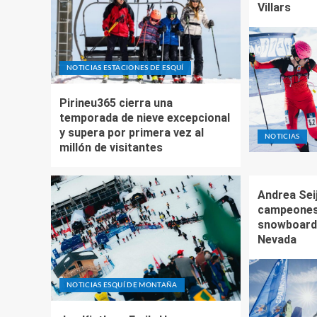
Villars
NOTICIAS ESTACIONES DE ESQUÍ
Pirineu365 cierra una
temporada de nieve excepcional
y supera por primera vez al
NOTICIAS
millón de visitantes
Andrea Sei
campeones
snowboardc
Nevada
NOTICIAS ESQUÍ DE MONTAÑA