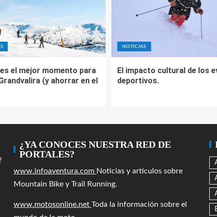
S
NOTICIAS
es el mejor momento para
El impacto cultural de los 
 Grandvalira (y ahorrar en el
deportivos.
¿YA CONOCES NUESTRA RED DE
PORTALES?
f
www.infoaventura.com
Noticias y artículos sobre
Mountain Bike y Trail Running.
www.motosonline.net
Toda la información sobre el