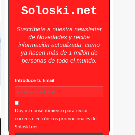
Soloski.net
Suscríbete a nuestra newsletter
de Novedades y recibe
información actualizada, como
ya hacen más de 1 millón de
personas de todo el mundo.
Introduce tu Email
Doy mi consentimiento para recibir
correos electrónicos promocionales de
Soloski.net