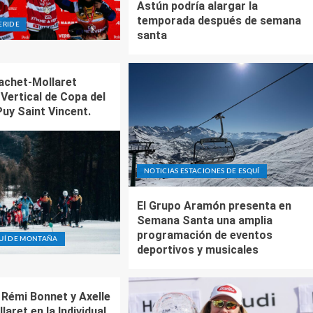
Astún podría alargar la
temporada después de semana
ERIDE
santa
achet-Mollaret
Vertical de Copa del
uy Saint Vincent.
NOTICIAS ESTACIONES DE ESQUÍ
El Grupo Aramón presenta en
Semana Santa una amplia
programación de eventos
QUÍ DE MONTAÑA
deportivos y musicales
 Rémi Bonnet y Axelle
aret en la Individual