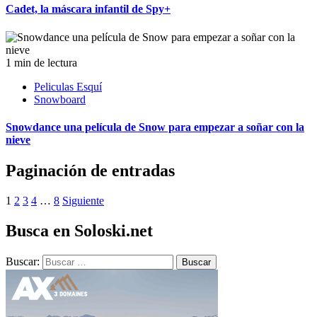
Cadet, la máscara infantil de Spy+
1 min de lectura
Peliculas Esquí
Snowboard
Snowdance una película de Snow para empezar a soñar con la
nieve
Paginación de entradas
1
2
3
4
…
8
Siguiente
Busca en Soloski.net
Buscar: