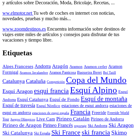
y artículos sobre Decoración, Moda, Bricolaje, Recetas, ...
ww.elmotor.net
Tu web de coches en internet con noticias,
novedades, pruebas y mucho más...
www.zoomdestinos.es
Encuentra información sobre destinos de
viajes entre miles de artículos y consejos para disfrutar de tus
vacaciones y tiempo libre.
Etiquetas
Aragón
Andorra
Alpes Franceses
Aramon
Aramon
Aramon cerler
Formigal
Baqueira Beret
Aramon Javalambre
Aramon Panticosa
Boí Taüll
Copa del Mundo
Catalunya
Cataluña
Competición
Esquí Alpino
esqui francia
Esqui Aragon
Esquí
Esquí de montaña
Esquí Catalunya
Esquí de Fondo
Andorra
Esquí de travesía
Esquí Nórdico
estaciones de esqui andorra
estaciones de
Francia
Freeride
esqui en andorra
Freeride World
estaciones de esqui españa
Pirineo Catalán
Live Cam
Pirineo de Andorra
Tour
Juegos Olímpicos
Ski Aragon
Pirineo de Aragon
Pirineo Francés
Ski Andorra
reportaje
Ski France
ski francia
Skimo
Ski Catalunya
Ski España