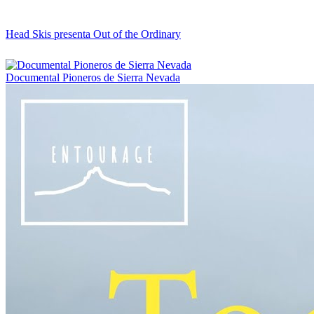
Head Skis presenta Out of the Ordinary
Documental Pioneros de Sierra Nevada