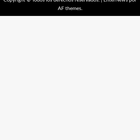
Copyright © Todos los derechos reservados.
|
EnterNews
por
AF themes.