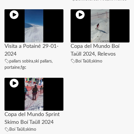
Visita a Potainé 29-01-
Copa del Mundo Boí
2024
Taüll 2024, Relevos
pallars sobira
,
ski pallars
,
Boí Taüll
,
skimo
portaine
,
fgc
Copa del Mundo Sprint
Skimo Boí Taüll 2024
Boí Taüll
,
skimo