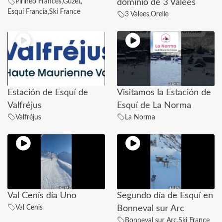
Pirineo Francés
,
Guzet
,
dominio de 3 Valées
Esquí Francia
,
Ski France
3 Valees
,
Orelle
Estación de Esquí de
Visitamos la Estación de
Valfréjus
Esquí de La Norma
Valfréjus
La Norma
Val Cenís día Uno
Segundo día de Esquí en
Val Cenis
Bonneval sur Arc
Bonneval sur Arc
,
Ski France