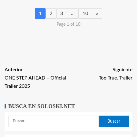
1
2
3
…
10
»
Page 1 of 10
Anterior
Siguiente
ONE STEP AHEAD – Official
Too True. Trailer
Trailer 2025
BUSCA EN SOLOSKI.NET