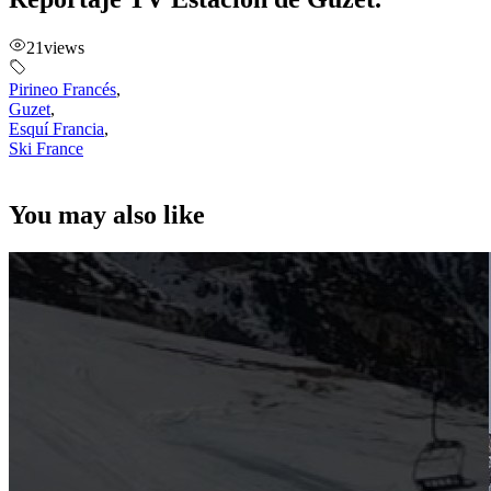
21
views
Pirineo Francés
,
Guzet
,
Esquí Francia
,
Ski France
You may also like