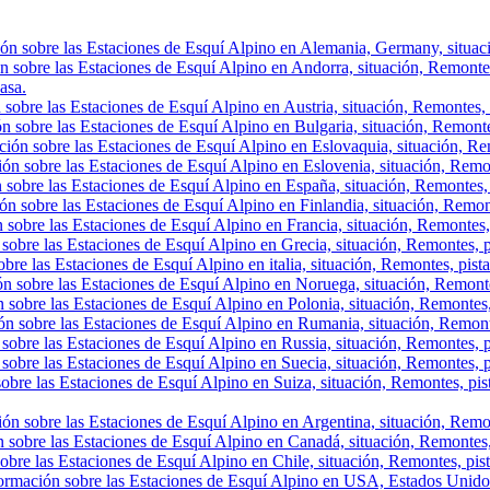
ón sobre las Estaciones de Esquí Alpino en Alemania, Germany, situació
n sobre las Estaciones de Esquí Alpino en Andorra, situación, Remontes, 
asa.
sobre las Estaciones de Esquí Alpino en Austria, situación, Remontes, p
n sobre las Estaciones de Esquí Alpino en Bulgaria, situación, Remontes,
ión sobre las Estaciones de Esquí Alpino en Eslovaquia, situación, Rem
ón sobre las Estaciones de Esquí Alpino en Eslovenia, situación, Remont
 sobre las Estaciones de Esquí Alpino en España, situación, Remontes, 
ón sobre las Estaciones de Esquí Alpino en Finlandia, situación, Remon
 sobre las Estaciones de Esquí Alpino en Francia, situación, Remontes,
sobre las Estaciones de Esquí Alpino en Grecia, situación, Remontes, p
bre las Estaciones de Esquí Alpino en italia, situación, Remontes, pist
ón sobre las Estaciones de Esquí Alpino en Noruega, situación, Remonte
 sobre las Estaciones de Esquí Alpino en Polonia, situación, Remontes,
ón sobre las Estaciones de Esquí Alpino en Rumania, situación, Remont
sobre las Estaciones de Esquí Alpino en Russia, situación, Remontes, p
sobre las Estaciones de Esquí Alpino en Suecia, situación, Remontes, p
obre las Estaciones de Esquí Alpino en Suiza, situación, Remontes, pis
ón sobre las Estaciones de Esquí Alpino en Argentina, situación, Remont
 sobre las Estaciones de Esquí Alpino en Canadá, situación, Remontes, p
obre las Estaciones de Esquí Alpino en Chile, situación, Remontes, pista
ormación sobre las Estaciones de Esquí Alpino en USA, Estados Unidos,