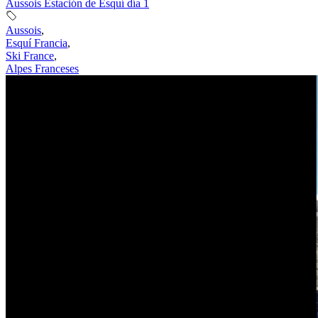
Aussois Estación de Esquí día 1
Aussois
,
Esquí Francia
,
Ski France
,
Alpes Franceses