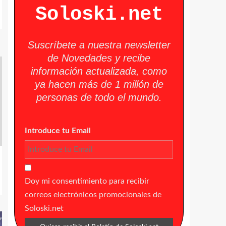
Soloski.net
Suscríbete a nuestra newsletter
de Novedades y recibe
información actualizada, como
ya hacen más de 1 millón de
personas de todo el mundo.
Introduce tu Email
Doy mi consentimiento para recibir
correos electrónicos promocionales de
Soloski.net