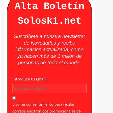
Alta Boletín
Soloski.net
Suscríbete a nuestra newsletter
de Novedades y recibe
información actualizada, como
ya hacen más de 1 millón de
personas de todo el mundo.
Introduce tu Email
Doy mi consentimiento para recibir
correos electrónicos promocionales de