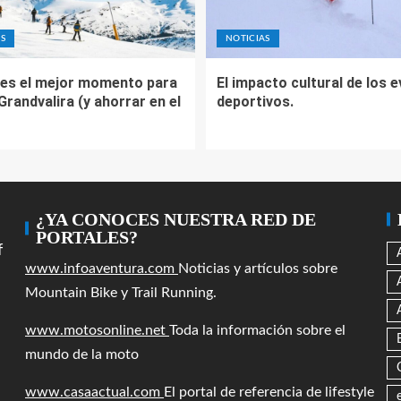
S
NOTICIAS
es el mejor momento para
El impacto cultural de los 
 Grandvalira (y ahorrar en el
deportivos.
¿YA CONOCES NUESTRA RED DE
PORTALES?
f
www.infoaventura.com
Noticias y artículos sobre
Mountain Bike y Trail Running.
www.motosonline.net
Toda la información sobre el
mundo de la moto
www.casaactual.com
El portal de referencia de lifestyle