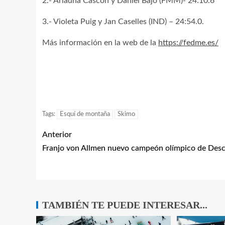
2.- Ariadna Cascón y Daniel Bajo (FMM)- 24:10.6
3.- Violeta Puig y Jan Caselles (IND) – 24:54.0.
Más información en la web de la
https://fedme.es/
Tags:
Esquí de montaña
Skimo
Anterior
Franjo von Allmen nuevo campeón olímpico de Des
TAMBIÉN TE PUEDE INTERESAR...