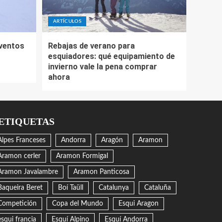
ARTÍCULOS
eventos
Rebajas de verano para
esquiadores: qué equipamiento de
invierno vale la pena comprar
ahora
ETIQUETAS
Alpes Franceses
Andorra
Aragón
Aramon
Aramon cerler
Aramon Formigal
Aramon Javalambre
Aramon Panticosa
Baqueira Beret
Boí Taüll
Catalunya
Cataluña
Competición
Copa del Mundo
Esqui Aragon
esqui francia
Esquí Alpino
Esquí Andorra