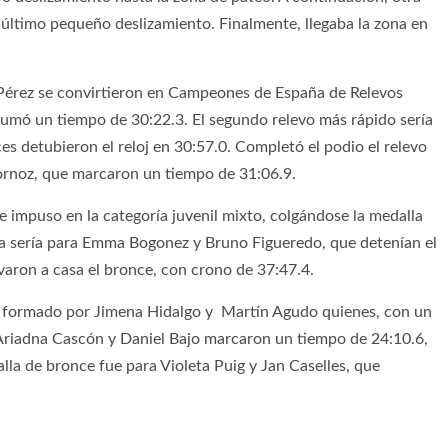
último pequeño deslizamiento. Finalmente, llegaba la zona en
 Pérez se convirtieron en Campeones de España de Relevos
 sumó un tiempo de 30:22.3. El segundo relevo más rápido sería
s detubieron el reloj en 30:57.0. Completó el podio el relevo
rnoz, que marcaron un tiempo de 31:06.9.
se impuso en la categoría juvenil mixto, colgándose la medalla
ta sería para Emma Bogonez y Bruno Figueredo, que detenían el
evaron a casa el bronce, con crono de 37:47.4.
ño formado por Jimena Hidalgo y Martín Agudo quienes, con un
 Ariadna Cascón y Daniel Bajo marcaron un tiempo de 24:10.6,
lla de bronce fue para Violeta Puig y Jan Caselles, que