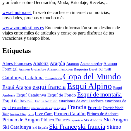
y artículos sobre Decoración, Moda, Bricolaje, Recetas, ...
ww.elmotor.net
Tu web de coches en internet con noticias,
novedades, pruebas y mucho más...
www.zoomdestinos.es
Encuentra información sobre destinos de
viajes entre miles de artículos y consejos para disfrutar de tus
vacaciones y tiempo libre.
Etiquetas
Aragón
Andorra
Alpes Franceses
Aramon
Aramon
Aramon cerler
Formigal
Baqueira Beret
Aramon Javalambre
Aramon Panticosa
Boí Taüll
Copa del Mundo
Catalunya
Cataluña
Competición
Esquí Alpino
esqui francia
Esqui Aragon
Esquí
Esquí de montaña
Esquí Catalunya
Esquí de Fondo
Andorra
Esquí de travesía
Esquí Nórdico
estaciones de esqui andorra
estaciones de
Francia
Freeride
esqui en andorra
Freeride World
estaciones de esqui españa
Pirineo Catalán
Live Cam
Pirineo de Andorra
Tour
Juegos Olímpicos
Ski Aragon
Pirineo de Aragon
Pirineo Francés
Ski Andorra
reportaje
Ski France
ski francia
Skimo
Ski Catalunya
Ski España