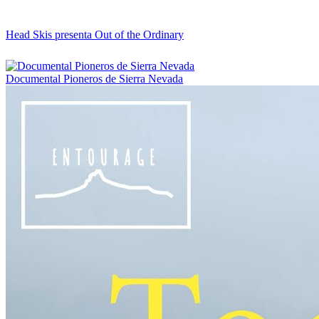
Head Skis presenta Out of the Ordinary
Documental Pioneros de Sierra Nevada