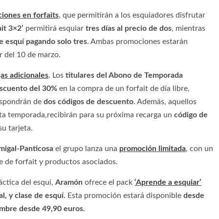
iones en forfaits
, que permitirán a los esquiadores disfrutar
ait 3×2’
permitirá esquiar
tres días al precio de dos
, mientras
de esquí pagando solo tres
. Ambas promociones estarán
ir del 10 de marzo.
as adicionales
. Los
titulares del Abono de Temporada
escuento del 30%
en la compra de un forfait de día libre,
spondrán de
dos códigos de descuento
. Además, aquellos
a temporada,recibirán para su próxima recarga un
código de
su tarjeta.
migal-Panticosa
el grupo lanza una
promoción limitada
, con un
 de forfait y productos asociados.
áctica del esquí,
Aramón
ofrece el pack
‘Aprende a esquiar’
l, y clase de esquí.
Esta promoción estará disponible
desde
lambre desde 49,90 euros.