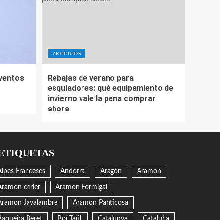
ARTÍCULOS
eventos
Rebajas de verano para
esquiadores: qué equipamiento de
invierno vale la pena comprar
ahora
ETIQUETAS
Alpes Franceses
Andorra
Aragón
Aramon
Aramon cerler
Aramon Formigal
Aramon Javalambre
Aramon Panticosa
Baqueira Beret
Boí Taüll
Catalunya
Cataluña