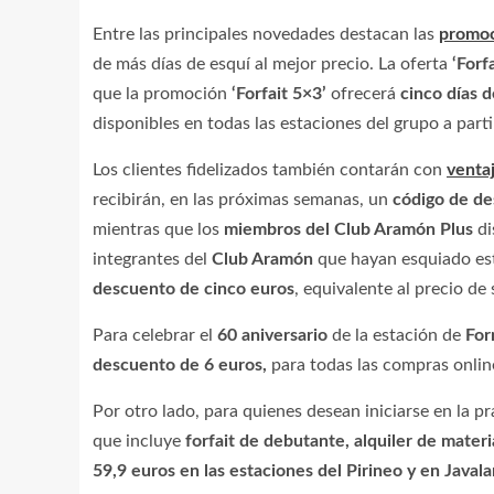
Entre las principales novedades destacan las
promoc
de más días de esquí al mejor precio. La oferta
‘Forf
que la promoción
‘Forfait 5×3’
ofrecerá
cinco días 
disponibles en todas las estaciones del grupo a part
Los clientes fidelizados también contarán con
ventaj
recibirán, en las próximas semanas, un
código de d
mientras que los
miembros del Club Aramón Plus
di
integrantes del
Club Aramón
que hayan esquiado est
descuento de cinco euros
, equivalente al precio de 
Para celebrar el
60 aniversario
de la estación de
For
descuento de 6 euros,
para todas las compras online
Por otro lado, para quienes desean iniciarse en la pr
que incluye
forfait de debutante, alquiler de materia
59,9 euros en las estaciones del Pirineo y en Java