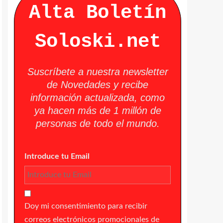
Alta Boletín
Soloski.net
Suscríbete a nuestra newsletter
de Novedades y recibe
información actualizada, como
ya hacen más de 1 millón de
personas de todo el mundo.
Introduce tu Email
Doy mi consentimiento para recibir
correos electrónicos promocionales de