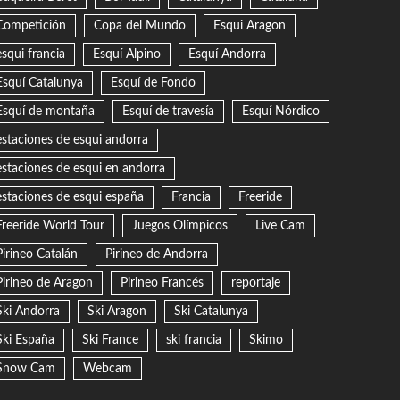
Competición
Copa del Mundo
Esqui Aragon
esqui francia
Esquí Alpino
Esquí Andorra
Esquí Catalunya
Esquí de Fondo
Esquí de montaña
Esquí de travesía
Esquí Nórdico
estaciones de esqui andorra
estaciones de esqui en andorra
estaciones de esqui españa
Francia
Freeride
Freeride World Tour
Juegos Olímpicos
Live Cam
Pirineo Catalán
Pirineo de Andorra
Pirineo de Aragon
Pirineo Francés
reportaje
Ski Andorra
Ski Aragon
Ski Catalunya
Ski España
Ski France
ski francia
Skimo
Snow Cam
Webcam