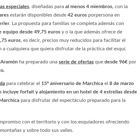
fas especiales
,
diseñadas para
al menos 4 miembros,
con la
iares
estarán disponibles desde
42 euros
porpersona en
rler
. La propuesta para familias se completa además con
de equipo
desde 49,75 euros
y o la que además ofrece de
,75 euros
, es decir, precios muy reducidos para facilitar el
a cualquiera que quiera disfrutar de la práctica del esquí.
s Aramón
ha preparado una
serie de ofertas
que
desde 96€
por
to.
ada
para celebrar el
15º aniversario de Marchica
el
8 de marzo
ta
incluye forfait y alojamiento en un hotel de 4 estrellas desde
 Marchica
para disfrutar del espectáculo preparado para la
mpromiso con el territorio y con los esquiadores ofreciendo
 montañas y sobre todo sus valles.