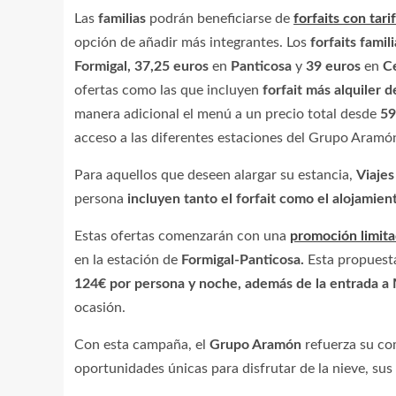
Las
familias
podrán beneficiarse de
forfaits con tari
opción de añadir más integrantes. Los
forfaits famil
Formigal, 37,25 euros
en
Panticosa
y
39 euros
en
Ce
ofertas como las que incluyen
forfait más alquiler 
manera adicional el menú a un precio total desde
59
acceso a las diferentes estaciones del Grupo Aramón 
Para aquellos que deseen alargar su estancia,
Viaje
persona
incluyen tanto el forfait como el alojamien
Estas ofertas comenzarán con una
promoción limit
en la estación de
Formigal-Panticosa.
Esta propues
124€ por persona y noche, además de la entrada a
ocasión.
Con esta campaña, el
Grupo Aramón
refuerza su co
oportunidades únicas para disfrutar de la nieve, sus