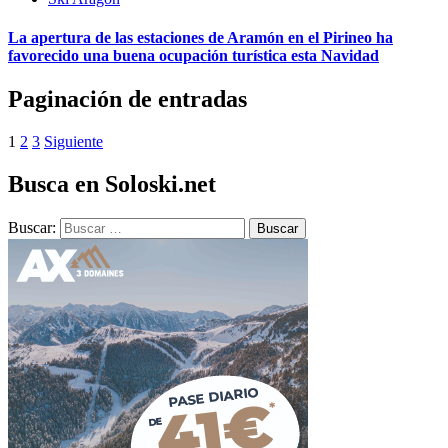
La apertura de las estaciones de Aramón en el Pirineo ha
favorecido una buena ocupación turística esta Navidad
Paginación de entradas
1
2
3
Siguiente
Busca en Soloski.net
Buscar: