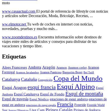
moto
www.casaactual.com
El portal de referencia de lifestyle con noticias
y artículos sobre Decoración, Moda, Bricolaje, Recetas, ...
ww.elmotor.net
Tu web de coches en internet con noticias,
novedades, pruebas y mucho más...
www.zoomdestinos.es
Encuentra información sobre destinos de
viajes entre miles de artículos y consejos para disfrutar de tus
vacaciones y tiempo libre.
Etiquetas
Aragón
Andorra
Alpes Franceses
Aramon
Aramon
Aramon cerler
Formigal
Baqueira Beret
Aramon Javalambre
Aramon Panticosa
Boí Taüll
Copa del Mundo
Catalunya
Cataluña
Competición
Esquí Alpino
esqui francia
Esqui Aragon
Esquí
Esquí de montaña
Esquí Catalunya
Esquí de Fondo
Andorra
Esquí de travesía
Esquí Nórdico
estaciones de esqui andorra
estaciones de
Francia
Freeride
esqui en andorra
Freeride World
estaciones de esqui españa
Pirineo Catalán
Live Cam
Pirineo de Andorra
Tour
Juegos Olímpicos