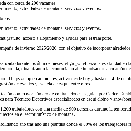
tenimiento, actividades de montaña, servicios y eventos.
tubre.
tenimiento, actividades de montaña, servicios y eventos.
it gratuito, acceso a alojamiento y ayudas para el transporte.
ampaña de invierno 2025/2026, con el objetivo de incorporar alrededor 
ealizada durante los últimos meses, el grupo refuerza la estabilidad en l
e temporada, dinamizando la economía local e impulsando la creación d
 portal https://empleo.aramon.es, activo desde hoy y hasta el 14 de oct
gestión de eventos y escuela de esquí, entre otros.
estación con mayor número de contrataciones, seguida por Cerler. Tam
s para Técnicos Deportivos especializados en esquí alpino y snowboard
 1.200 trabajadores con una media de 900 personas durante la temporad
irectos en el sector turístico de montaña.
lidando año tras año una plantilla donde el 80% de los trabajadores r