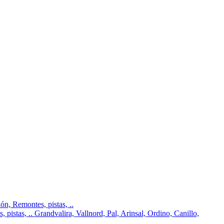
n, Remontes, pistas, ..
pistas, .. Grandvalira, Vallnord, Pal, Arinsal, Ordino, Canillo,