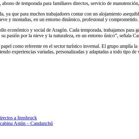
res, abono de temporada para familiares directos, servicio de manutención
a, ya que para muchos trabajadores contar con un alojamiento asequible
 nieve y montañas, en un entorno dinámico, profesional y comprometido.
lo económico y social de Aragón. Cada temporada, trabajamos para ge
su pasión por la nieve y la naturaleza, en un entorno único”, señala
apel como referente en el sector turístico invernal. El grupo amplía l
ciendo experiencias variadas, personalizadas y adaptadas a todo tipo de v
irectos a Innsbruck
lecabina Astún – Candanchú