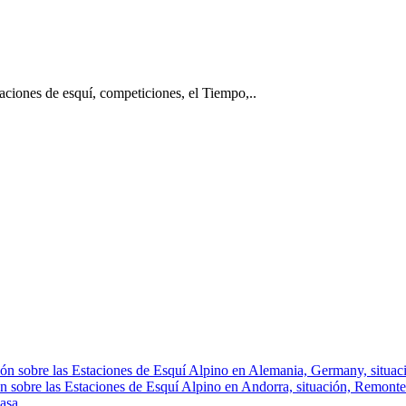
taciones de esquí, competiciones, el Tiempo,..
ón sobre las Estaciones de Esquí Alpino en Alemania, Germany, situació
n sobre las Estaciones de Esquí Alpino en Andorra, situación, Remontes, 
asa.