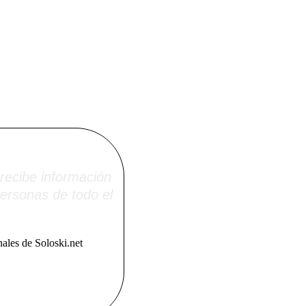
i.net
recibe información
ersonas de todo el
ales de Soloski.net