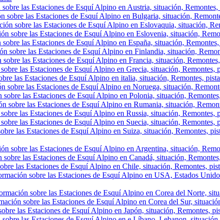
sobre las Estaciones de Esquí Alpino en Austria, situación, Remontes, p
n sobre las Estaciones de Esquí Alpino en Bulgaria, situación, Remontes,
ión sobre las Estaciones de Esquí Alpino en Eslovaquia, situación, Rem
ón sobre las Estaciones de Esquí Alpino en Eslovenia, situación, Remont
 sobre las Estaciones de Esquí Alpino en España, situación, Remontes, 
ón sobre las Estaciones de Esquí Alpino en Finlandia, situación, Remon
 sobre las Estaciones de Esquí Alpino en Francia, situación, Remontes,
sobre las Estaciones de Esquí Alpino en Grecia, situación, Remontes, p
bre las Estaciones de Esquí Alpino en italia, situación, Remontes, pist
ón sobre las Estaciones de Esquí Alpino en Noruega, situación, Remonte
 sobre las Estaciones de Esquí Alpino en Polonia, situación, Remontes,
ón sobre las Estaciones de Esquí Alpino en Rumania, situación, Remont
sobre las Estaciones de Esquí Alpino en Russia, situación, Remontes, p
sobre las Estaciones de Esquí Alpino en Suecia, situación, Remontes, p
obre las Estaciones de Esquí Alpino en Suiza, situación, Remontes, pis
ón sobre las Estaciones de Esquí Alpino en Argentina, situación, Remont
 sobre las Estaciones de Esquí Alpino en Canadá, situación, Remontes, p
obre las Estaciones de Esquí Alpino en Chile, situación, Remontes, pista
ormación sobre las Estaciones de Esquí Alpino en USA, Estados Unidos,
ormación sobre las Estaciones de Esquí Alpino en Corea del Norte, situa
mación sobre las Estaciones de Esquí Alpino en Corea del Sur, situación
obre las Estaciones de Esquí Alpino en Japón, situación, Remontes, pist
 sobre las Estaciones de Esquí Alpino en e Líbano, Lebanon, situación, 