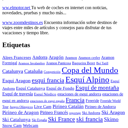
ww.elmotor.net
Tu web de coches en internet con noticias,
novedades, pruebas y mucho más...
www.zoomdestinos.es
Encuentra información sobre destinos de
viajes entre miles de artículos y consejos para disfrutar de tus
vacaciones y tiempo libre.
Etiquetas
Aragón
Andorra
Alpes Franceses
Aramon
Aramon
Aramon cerler
Formigal
Baqueira Beret
Aramon Javalambre
Aramon Panticosa
Boí Taüll
Copa del Mundo
Catalunya
Cataluña
Competición
Esquí Alpino
esqui francia
Esqui Aragon
Esquí
Esquí de montaña
Esquí Catalunya
Esquí de Fondo
Andorra
Esquí de travesía
Esquí Nórdico
estaciones de esqui andorra
estaciones de
Francia
Freeride
esqui en andorra
Freeride World
estaciones de esqui españa
Pirineo Catalán
Live Cam
Pirineo de Andorra
Tour
Juegos Olímpicos
Ski Aragon
Pirineo de Aragon
Pirineo Francés
Ski Andorra
reportaje
Ski France
ski francia
Skimo
Ski Catalunya
Ski España
Webcam
Snow Cam