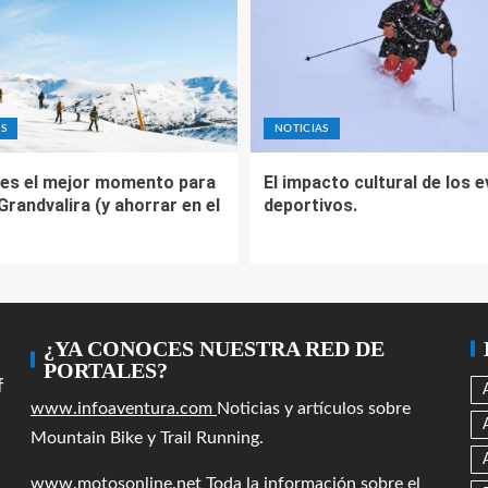
S
NOTICIAS
es el mejor momento para
El impacto cultural de los 
 Grandvalira (y ahorrar en el
deportivos.
¿YA CONOCES NUESTRA RED DE
PORTALES?
f
www.infoaventura.com
Noticias y artículos sobre
Mountain Bike y Trail Running.
www.motosonline.net
Toda la información sobre el