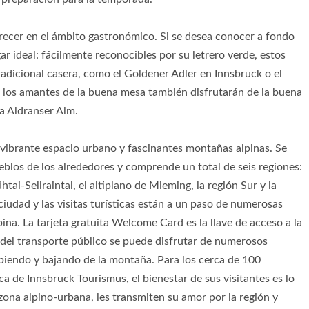
recer en el ámbito gastronómico. Si se desea conocer a fondo
ugar ideal: fácilmente reconocibles por su letrero verde, estos
radicional casera, como el Goldener Adler en Innsbruck o el
los amantes de la buena mesa también disfrutarán de la buena
a Aldranser Alm.
 vibrante espacio urbano y fascinantes montañas alpinas. Se
ueblos de los alrededores y comprende un total de seis regiones:
ühtai-Sellraintal, el altiplano de Mieming, la región Sur y la
ciudad y las visitas turísticas están a un paso de numerosas
na. La tarjeta gratuita Welcome Card es la llave de acceso a la
to del transporte público se puede disfrutar de numerosos
biendo y bajando de la montaña. Para los cerca de 100
ca de Innsbruck Tourismus, el bienestar de sus visitantes es lo
ona alpino-urbana, les transmiten su amor por la región y