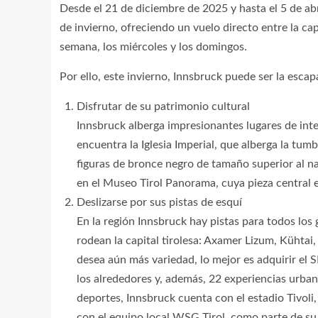
Desde el 21 de diciembre de 2025 y hasta el 5 de ab
de invierno, ofreciendo un vuelo directo entre la cap
semana, los miércoles y los domingos.
Por ello, este invierno, Innsbruck puede ser la esca
Disfrutar de su patrimonio cultural
Innsbruck alberga impresionantes lugares de int
encuentra la Iglesia Imperial, que alberga la tu
figuras de bronce negro de tamaño superior al nat
en el Museo Tirol Panorama, cuya pieza central 
Deslizarse por sus pistas de esquí
En la región Innsbruck hay pistas para todos los 
rodean la capital tirolesa: Axamer Lizum, Kühtai
desea aún más variedad, lo mejor es adquirir el S
los alrededores y, además, 22 experiencias urbana
deportes, Innsbruck cuenta con el estadio Tivoli
con el equipo local WSG Tirol, como parte de su