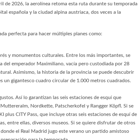
ril de 2026, la aerolínea retoma esta ruta durante su temporada
ital española y la ciudad alpina austriaca, dos veces a la
pada perfecta para hacer múltiples planes como:
erés y monumentos culturales. Entre los más importantes, se
mba del emperador Maximiliano, vacía pero custodiada por 28
ural. Asimismo, la historia de la provincia se puede descubrir
es un gigantesco cuadro circular de 1.000 metros cuadrados.
gustos. Así lo garantizan las seis estaciones de esquí que
, Muttereralm, Nordkette, Patscherkofel y Rangger Köpfl. Si se
KI plus CITY Pass, que incluye otras seis estaciones de esquí de
s, entre ellas, diversos museos. Si se quiere disfrutar de otros
, donde el Real Madrid jugo este verano un partido amistoso
 preparación para la temporada.