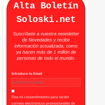
Alta Boletín
Soloski.net
Suscríbete a nuestra newsletter
de Novedades y recibe
información actualizada, como
ya hacen más de 1 millón de
personas de todo el mundo.
Introduce tu Email
Doy mi consentimiento para recibir
correos electrónicos promocionales de