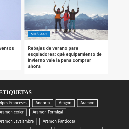
ARTÍCULOS
eventos
Rebajas de verano para
esquiadores: qué equipamiento de
invierno vale la pena comprar
ahora
ETIQUETAS
Alpes Franceses
Andorra
Aragón
Aramon
Aramon cerler
Aramon Formigal
Aramon Javalambre
Aramon Panticosa