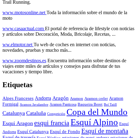
Trail Running.
www.motosonline.net
Toda la información sobre el mundo de la
moto
www.casaactual.com
El portal de referencia de lifestyle con noticias
y artículos sobre Decoración, Moda, Bricolaje, Recetas, ...
ww.elmotor.net
Tu web de coches en internet con noticias,
novedades, pruebas y mucho más...
www.zoomdestinos.es
Encuentra información sobre destinos de
viajes entre miles de artículos y consejos para disfrutar de tus
vacaciones y tiempo libre.
Etiquetas
Aragón
Andorra
Alpes Franceses
Aramon
Aramon
Aramon cerler
Formigal
Baqueira Beret
Aramon Javalambre
Aramon Panticosa
Boí Taüll
Copa del Mundo
Catalunya
Cataluña
Competición
Esquí Alpino
esqui francia
Esqui Aragon
Esquí
Esquí de montaña
Esquí Catalunya
Esquí de Fondo
Andorra
Esquí de travesía
Esquí Nórdico
estaciones de esqui andorra
estaciones de