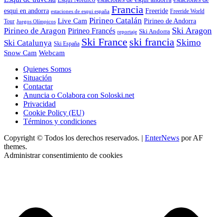
Francia
Freeride
esqui en andorra
Freeride World
estaciones de esqui españa
Pirineo Catalán
Live Cam
Pirineo de Andorra
Tour
Juegos Olímpicos
Ski Aragon
Pirineo de Aragon
Pirineo Francés
Ski Andorra
reportaje
Ski France
ski francia
Skimo
Ski Catalunya
Ski España
Webcam
Snow Cam
Quienes Somos
Situación
Contactar
Anuncia o Colabora con Soloski.net
Privacidad
Cookie Policy (EU)
Términos y condiciones
Copyright © Todos los derechos reservados.
|
EnterNews
por AF
themes.
Administrar consentimiento de cookies