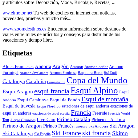
y artículos sobre Decoración, Moda, Bricolaje, Recetas, ...
ww.elmotor.net
Tu web de coches en internet con noticias,
novedades, pruebas y mucho más...
www.zoomdestinos.es
Encuentra información sobre destinos de
viajes entre miles de artículos y consejos para disfrutar de tus
vacaciones y tiempo libre.
Etiquetas
Aragón
Andorra
Alpes Franceses
Aramon
Aramon
Aramon cerler
Formigal
Baqueira Beret
Aramon Javalambre
Aramon Panticosa
Boí Taüll
Copa del Mundo
Catalunya
Cataluña
Competición
Esquí Alpino
esqui francia
Esqui Aragon
Esquí
Esquí de montaña
Esquí Catalunya
Esquí de Fondo
Andorra
Esquí de travesía
Esquí Nórdico
estaciones de esqui andorra
estaciones de
Francia
Freeride
esqui en andorra
Freeride World
estaciones de esqui españa
Pirineo Catalán
Live Cam
Pirineo de Andorra
Tour
Juegos Olímpicos
Ski Aragon
Pirineo de Aragon
Pirineo Francés
Ski Andorra
reportaje
Ski France
ski francia
Skimo
Ski Catalunya
Ski España