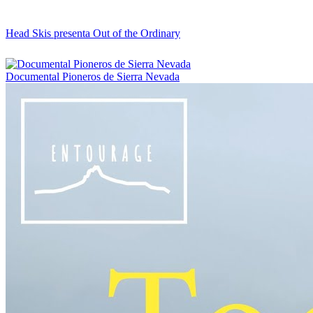
Head Skis presenta Out of the Ordinary
Documental Pioneros de Sierra Nevada