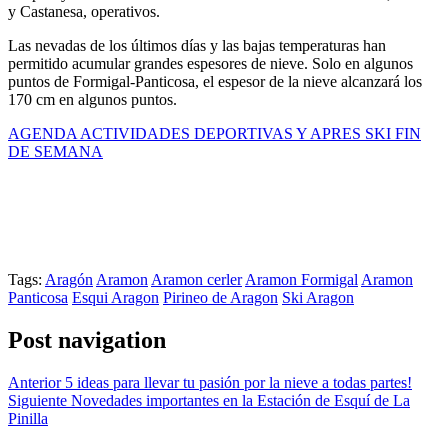
y Castanesa, operativos.
Las nevadas de los últimos días y las bajas temperaturas han
permitido acumular grandes espesores de nieve. Solo en algunos
puntos de Formigal-Panticosa, el espesor de la nieve alcanzará los
170 cm en algunos puntos.
AGENDA ACTIVIDADES DEPORTIVAS Y APRES SKI FIN
DE SEMANA
Tags:
Aragón
Aramon
Aramon cerler
Aramon Formigal
Aramon
Panticosa
Esqui Aragon
Pirineo de Aragon
Ski Aragon
Post navigation
Anterior
5 ideas para llevar tu pasión por la nieve a todas partes!
Siguiente
Novedades importantes en la Estación de Esquí de La
Pinilla