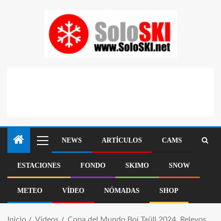
NEWS
ARTÍCULOS
CAMS
ESTACIONES
FONDO
SKIMO
SNOW
METEO
VÍDEO
NÓMADAS
SHOP
Inicio
Videos
Copa del Mundo Boí Taüll 2024, Relevos