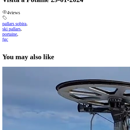
4
views
pallars sobira
,
ski pallars
,
portaine
,
fgc
You may also like