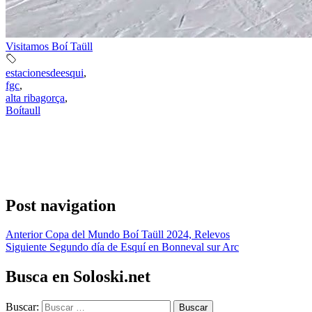
Visitamos Boí Taüll
estacionesdeesqui
,
fgc
,
alta ribagorça
,
Boítaull
Post navigation
Anterior
Copa del Mundo Boí Taüll 2024, Relevos
Siguiente
Segundo día de Esquí en Bonneval sur Arc
Busca en Soloski.net
Buscar: