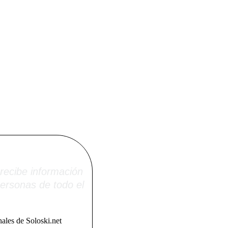
i.net
recibe información
ersonas de todo el
ales de Soloski.net