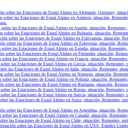
ón sobre las Estaciones de Esquí Alpino en Alemania, Germany, situació
n sobre las Estaciones de Esquí Alpino en Andorra, situación, Remontes, 
asa.
sobre las Estaciones de Esquí Alpino en Austria, situación, Remontes, p
n sobre las Estaciones de Esquí Alpino en Bulgaria, situación, Remontes,
ión sobre las Estaciones de Esquí Alpino en Eslovaquia, situación, Rem
ón sobre las Estaciones de Esquí Alpino en Eslovenia, situación, Remont
 sobre las Estaciones de Esquí Alpino en España, situación, Remontes, 
ón sobre las Estaciones de Esquí Alpino en Finlandia, situación, Remon
 sobre las Estaciones de Esquí Alpino en Francia, situación, Remontes,
sobre las Estaciones de Esquí Alpino en Grecia, situación, Remontes, p
bre las Estaciones de Esquí Alpino en italia, situación, Remontes, pist
ón sobre las Estaciones de Esquí Alpino en Noruega, situación, Remonte
 sobre las Estaciones de Esquí Alpino en Polonia, situación, Remontes,
ón sobre las Estaciones de Esquí Alpino en Rumania, situación, Remont
sobre las Estaciones de Esquí Alpino en Russia, situación, Remontes, p
sobre las Estaciones de Esquí Alpino en Suecia, situación, Remontes, p
obre las Estaciones de Esquí Alpino en Suiza, situación, Remontes, pis
ón sobre las Estaciones de Esquí Alpino en Argentina, situación, Remont
 sobre las Estaciones de Esquí Alpino en Canadá, situación, Remontes, p
obre las Estaciones de Esquí Alpino en Chile, situación, Remontes, pista
ormación sobre las Estaciones de Esquí Alpino en USA, Estados Unidos,