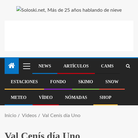
NEWS
ARTÍCULOS
CAMS
ESTACIONES
FONDO
SKIMO
SNOW
METEO
VÍDEO
NÓMADAS
SHOP
Inicio
Videos
Val Cenís día Uno
Val Cenís día Uno