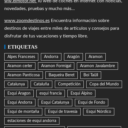
ww.elmotor.net
Tu web de coches en internet con noticias,
novedades, pruebas y mucho más...
www.zoomdestinos.es
Encuentra información sobre
destinos de viajes entre miles de artículos y consejos para
disfrutar de tus vacaciones y tiempo libre.
ETIQUETAS
Alpes Franceses
Andorra
Aragón
Aramon
Aramon cerler
Aramon Formigal
Aramon Javalambre
Aramon Panticosa
Baqueira Beret
Boí Taüll
Catalunya
Cataluña
Competición
Copa del Mundo
Esqui Aragon
esqui francia
Esquí Alpino
Esquí Andorra
Esquí Catalunya
Esquí de Fondo
Esquí de montaña
Esquí de travesía
Esquí Nórdico
estaciones de esqui andorra