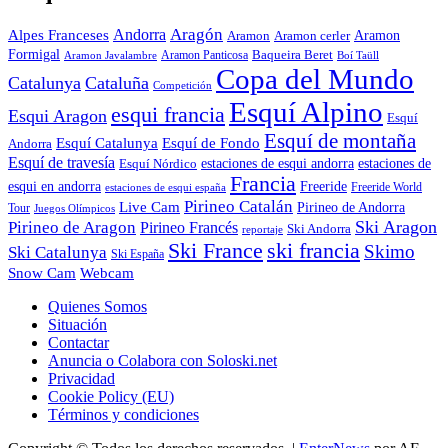
Aragón
Andorra
Alpes Franceses
Aramon
Aramon
Aramon cerler
Formigal
Baqueira Beret
Aramon Javalambre
Aramon Panticosa
Boí Taüll
Copa del Mundo
Catalunya
Cataluña
Competición
Esquí Alpino
esqui francia
Esqui Aragon
Esquí
Esquí de montaña
Esquí Catalunya
Esquí de Fondo
Andorra
Esquí de travesía
Esquí Nórdico
estaciones de esqui andorra
estaciones de
Francia
Freeride
esqui en andorra
Freeride World
estaciones de esqui españa
Pirineo Catalán
Live Cam
Pirineo de Andorra
Tour
Juegos Olímpicos
Ski Aragon
Pirineo de Aragon
Pirineo Francés
Ski Andorra
reportaje
Ski France
ski francia
Skimo
Ski Catalunya
Ski España
Webcam
Snow Cam
Quienes Somos
Situación
Contactar
Anuncia o Colabora con Soloski.net
Privacidad
Cookie Policy (EU)
Términos y condiciones