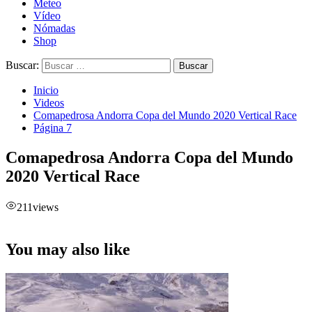
Meteo
Vídeo
Nómadas
Shop
Buscar:
Inicio
Videos
Comapedrosa Andorra Copa del Mundo 2020 Vertical Race
Página 7
Comapedrosa Andorra Copa del Mundo
2020 Vertical Race
211
views
You may also like