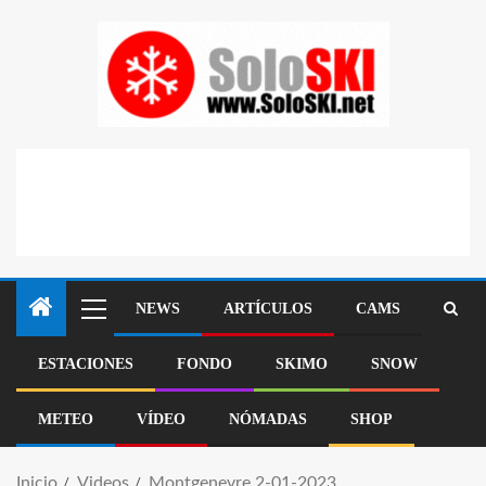
NEWS
ARTÍCULOS
CAMS
ESTACIONES
FONDO
SKIMO
SNOW
METEO
VÍDEO
NÓMADAS
SHOP
Inicio
Videos
Montgenevre 2-01-2023