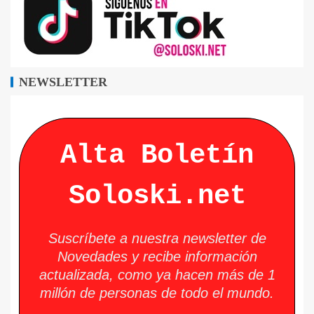
NEWSLETTER
Alta Boletín
Soloski.net
Suscríbete a nuestra newsletter de
Novedades y recibe información
actualizada, como ya hacen más de 1
millón de personas de todo el mundo.