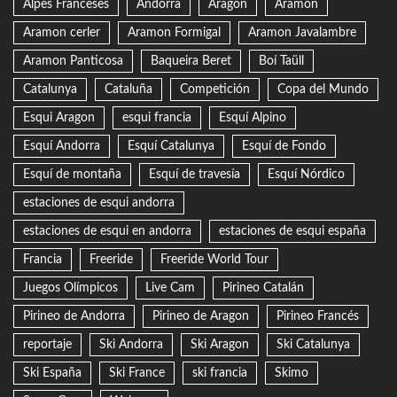
Alpes Franceses
Andorra
Aragón
Aramon
Aramon cerler
Aramon Formigal
Aramon Javalambre
Aramon Panticosa
Baqueira Beret
Boí Taüll
Catalunya
Cataluña
Competición
Copa del Mundo
Esqui Aragon
esqui francia
Esquí Alpino
Esquí Andorra
Esquí Catalunya
Esquí de Fondo
Esquí de montaña
Esquí de travesía
Esquí Nórdico
estaciones de esqui andorra
estaciones de esqui en andorra
estaciones de esqui españa
Francia
Freeride
Freeride World Tour
Juegos Olímpicos
Live Cam
Pirineo Catalán
Pirineo de Andorra
Pirineo de Aragon
Pirineo Francés
reportaje
Ski Andorra
Ski Aragon
Ski Catalunya
Ski España
Ski France
ski francia
Skimo