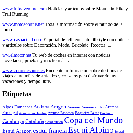
www.infoaventura.com
Noticias y artículos sobre Mountain Bike y
Trail Running.
www.motosonline.net
Toda la información sobre el mundo de la
moto
www.casaactual.com
El portal de referencia de lifestyle con noticias
y artículos sobre Decoración, Moda, Bricolaje, Recetas, ...
ww.elmotor.net
Tu web de coches en internet con noticias,
novedades, pruebas y mucho más...
www.zoomdestinos.es
Encuentra información sobre destinos de
viajes entre miles de artículos y consejos para disfrutar de tus
vacaciones y tiempo libre.
Etiquetas
Aragón
Andorra
Alpes Franceses
Aramon
Aramon
Aramon cerler
Formigal
Baqueira Beret
Aramon Javalambre
Aramon Panticosa
Boí Taüll
Copa del Mundo
Catalunya
Cataluña
Competición
Esquí Alpino
esqui francia
Esqui Aragon
Esquí