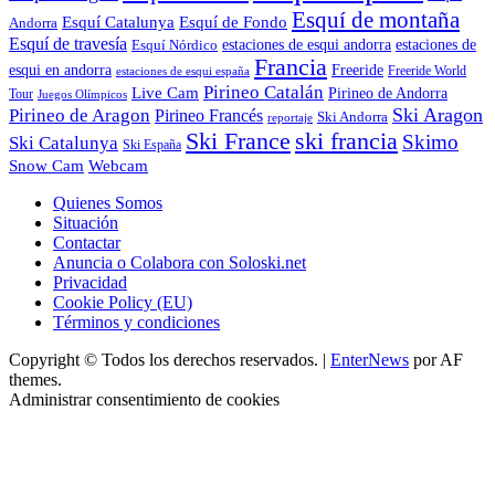
Esquí de montaña
Esquí Catalunya
Esquí de Fondo
Andorra
Esquí de travesía
Esquí Nórdico
estaciones de esqui andorra
estaciones de
Francia
Freeride
esqui en andorra
Freeride World
estaciones de esqui españa
Pirineo Catalán
Live Cam
Pirineo de Andorra
Tour
Juegos Olímpicos
Ski Aragon
Pirineo de Aragon
Pirineo Francés
Ski Andorra
reportaje
Ski France
ski francia
Skimo
Ski Catalunya
Ski España
Webcam
Snow Cam
Quienes Somos
Situación
Contactar
Anuncia o Colabora con Soloski.net
Privacidad
Cookie Policy (EU)
Términos y condiciones
Copyright © Todos los derechos reservados.
|
EnterNews
por AF
themes.
Administrar consentimiento de cookies