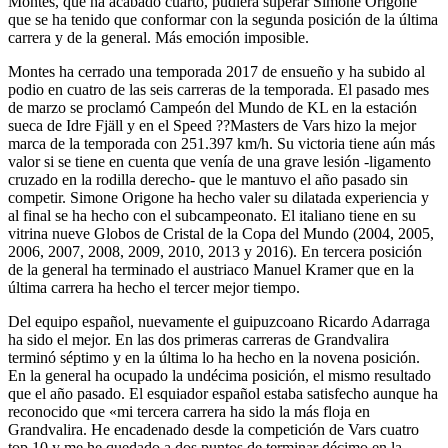
Montes, que ha acabado cuarto, pudiera superar Simone Origone
que se ha tenido que conformar con la segunda posición de la última
carrera y de la general. Más emoción imposible.
Montes ha cerrado una temporada 2017 de ensueño y ha subido al
podio en cuatro de las seis carreras de la temporada. El pasado mes
de marzo se proclamó Campeón del Mundo de KL en la estación
sueca de Idre Fjäll y en el Speed ??Masters de Vars hizo la mejor
marca de la temporada con 251.397 km/h. Su victoria tiene aún más
valor si se tiene en cuenta que venía de una grave lesión -ligamento
cruzado en la rodilla derecho- que le mantuvo el año pasado sin
competir. Simone Origone ha hecho valer su dilatada experiencia y
al final se ha hecho con el subcampeonato. El italiano tiene en su
vitrina nueve Globos de Cristal de la Copa del Mundo (2004, 2005,
2006, 2007, 2008, 2009, 2010, 2013 y 2016). En tercera posición
de la general ha terminado el austriaco Manuel Kramer que en la
última carrera ha hecho el tercer mejor tiempo.
Del equipo español, nuevamente el guipuzcoano Ricardo Adarraga
ha sido el mejor. En las dos primeras carreras de Grandvalira
terminó séptimo y en la última lo ha hecho en la novena posición.
En la general ha ocupado la undécima posición, el mismo resultado
que el año pasado. El esquiador español estaba satisfecho aunque ha
reconocido que «mi tercera carrera ha sido la más floja en
Grandvalira. He encadenado desde la competición de Vars cuatro
top 10 y me he quedado a dos puntos de terminar décimo en la