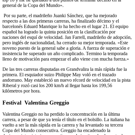
general de la Copa del Mundo».
Por su parte, el madrileño Juanki Sánchez, que ha mejorado
respecto a las dos primeras carreras, ha finalizado décimo y el
barcelonés Eduard Manrique lo ha hecho en el lugar 21. El equipo
español ha logrado la quinta posición en la clasificación por
naciones del esquí de velocidad. Jan Farrell, madrileño de adopción,
pero inglés de nacionalidad, ha cerrado su mejor temporada. «Este
noveno puesto de la general sabe a gloria. A fuerza de superación e
insistencia he superado un año complicado. Termino la temporada
lleno de motivación para empezar el año viene con mucha fuerza.»
De las tres carreras disputadas en Grandvalira la más rápida fue la
primera. El esquiador suizo Philippe May voló en el trazado
andorrano. May estableció un nuevo récord de velocidad en la pista
Riberal y rozó casi los 200 km/h al llegar hasta los 199,56
kilómetros por hora.
Festival Valentina Greggio
Valentina Greggio no ha perdido la concentración en la última
carrera, a pesar de que ya tenía el título en el bolsillo. La italiana ha
vuelto a ser la más rápida en la carrera y ha levantado su tercera
Copa del Mundo consecutiva. Greggio ha encadenado la