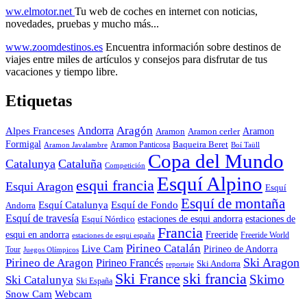
ww.elmotor.net
Tu web de coches en internet con noticias,
novedades, pruebas y mucho más...
www.zoomdestinos.es
Encuentra información sobre destinos de
viajes entre miles de artículos y consejos para disfrutar de tus
vacaciones y tiempo libre.
Etiquetas
Aragón
Andorra
Alpes Franceses
Aramon
Aramon
Aramon cerler
Formigal
Baqueira Beret
Aramon Javalambre
Aramon Panticosa
Boí Taüll
Copa del Mundo
Catalunya
Cataluña
Competición
Esquí Alpino
esqui francia
Esqui Aragon
Esquí
Esquí de montaña
Esquí Catalunya
Esquí de Fondo
Andorra
Esquí de travesía
Esquí Nórdico
estaciones de esqui andorra
estaciones de
Francia
Freeride
esqui en andorra
Freeride World
estaciones de esqui españa
Pirineo Catalán
Live Cam
Pirineo de Andorra
Tour
Juegos Olímpicos
Ski Aragon
Pirineo de Aragon
Pirineo Francés
Ski Andorra
reportaje
Ski France
ski francia
Skimo
Ski Catalunya
Ski España
Webcam
Snow Cam