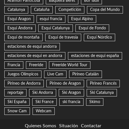
Aramon Panticosa
Baqueira Beret
Boí Taüll
Catalunya
Cataluña
Competición
Copa del Mundo
Esqui Aragon
esqui francia
Esquí Alpino
Esquí Andorra
Esquí Catalunya
Esquí de Fondo
Esquí de montaña
Esquí de travesía
Esquí Nórdico
estaciones de esqui andorra
estaciones de esqui en andorra
estaciones de esqui españa
Francia
Freeride
Freeride World Tour
Juegos Olímpicos
Live Cam
Pirineo Catalán
Pirineo de Andorra
Pirineo de Aragon
Pirineo Francés
reportaje
Ski Andorra
Ski Aragon
Ski Catalunya
Ski España
Ski France
ski francia
Skimo
Snow Cam
Webcam
Quienes Somos
Situación
Contactar