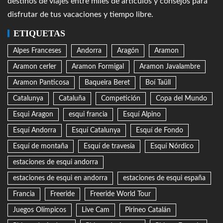
destinos de viajes entre miles de artículos y consejos para
disfrutar de tus vacaciones y tiempo libre.
ETIQUETAS
Alpes Franceses
Andorra
Aragón
Aramon
Aramon cerler
Aramon Formigal
Aramon Javalambre
Aramon Panticosa
Baqueira Beret
Boí Taüll
Catalunya
Cataluña
Competición
Copa del Mundo
Esqui Aragon
esqui francia
Esquí Alpino
Esquí Andorra
Esquí Catalunya
Esquí de Fondo
Esquí de montaña
Esquí de travesía
Esquí Nórdico
estaciones de esqui andorra
estaciones de esqui en andorra
estaciones de esqui españa
Francia
Freeride
Freeride World Tour
Juegos Olímpicos
Live Cam
Pirineo Catalán