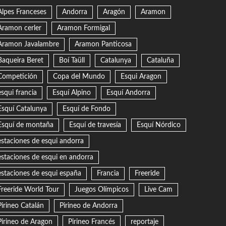
Alpes Franceses
Andorra
Aragón
Aramon
Aramon cerler
Aramon Formigal
Aramon Javalambre
Aramon Panticosa
Baqueira Beret
Boí Taüll
Catalunya
Cataluña
Competición
Copa del Mundo
Esqui Aragon
esqui francia
Esquí Alpino
Esquí Andorra
Esquí Catalunya
Esquí de Fondo
Esquí de montaña
Esquí de travesía
Esquí Nórdico
estaciones de esqui andorra
estaciones de esqui en andorra
estaciones de esqui españa
Francia
Freeride
Freeride World Tour
Juegos Olímpicos
Live Cam
Pirineo Catalán
Pirineo de Andorra
Pirineo de Aragon
Pirineo Francés
reportaje