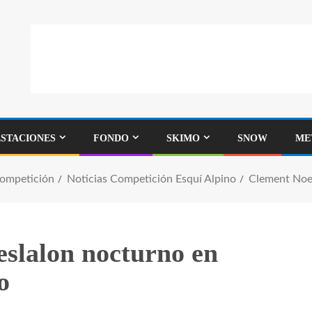
ESTACIONES
FONDO
SKIMO
SNOW
ME
Competición
Noticias Competición Esquí Alpino
Clement Noel
eslalon nocturno en
o