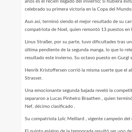
años es el recién llegado del invierno; si hubiera ev
celebrado su primera victoria en la Copa del Mundo
Aun así, terminó siendo el mejor resultado de su car
compatriota de Noel, quien remontó 13 puestos en 
Linus Straßer, por su parte, tuvo dificultades tras
última pendiente de la segunda manga, lo que lo rele
resultado este invierno. Su octavo puesto en Gurgl 
Henrik Kristoffersen corrió la misma suerte que el 
Strasser.
Una emocionante segunda bajada reveló la competiti
separaron a Lucas Pinheiro Braathen , quien terminó
Nef, décimo clasificado .
Su compatriota Loïc Meillard , vigente campeón del
El quinto eslalon de la temporada resultó ser uno d