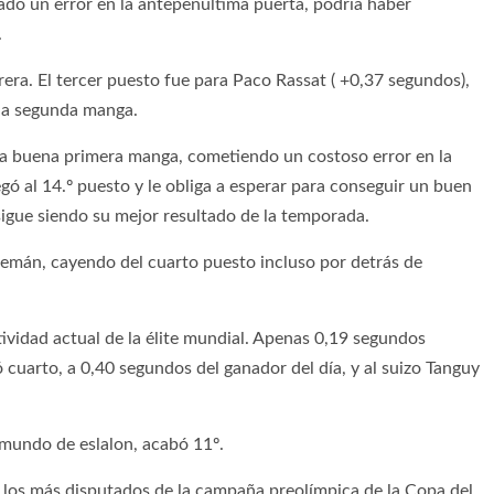
itado un error en la antepenúltima puerta, podría haber
.
rera. El tercer puesto fue para Paco Rassat ( +0,37 segundos),
la segunda manga.
 una buena primera manga, cometiendo un costoso error en la
gó al 14.º puesto y le obliga a esperar para conseguir un buen
sigue siendo su mejor resultado de la temporada.
alemán, cayendo del cuarto puesto incluso por detrás de
vidad actual de la élite mundial. Apenas 0,19 segundos
 cuarto, a 0,40 segundos del ganador del día, y al suizo Tanguy
 mundo de eslalon, acabó 11º.
e los más disputados de la campaña preolímpica de la Copa del