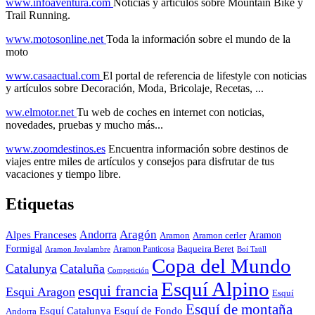
www.infoaventura.com
Noticias y artículos sobre Mountain Bike y
Trail Running.
www.motosonline.net
Toda la información sobre el mundo de la
moto
www.casaactual.com
El portal de referencia de lifestyle con noticias
y artículos sobre Decoración, Moda, Bricolaje, Recetas, ...
ww.elmotor.net
Tu web de coches en internet con noticias,
novedades, pruebas y mucho más...
www.zoomdestinos.es
Encuentra información sobre destinos de
viajes entre miles de artículos y consejos para disfrutar de tus
vacaciones y tiempo libre.
Etiquetas
Aragón
Andorra
Alpes Franceses
Aramon
Aramon
Aramon cerler
Formigal
Baqueira Beret
Aramon Javalambre
Aramon Panticosa
Boí Taüll
Copa del Mundo
Catalunya
Cataluña
Competición
Esquí Alpino
esqui francia
Esqui Aragon
Esquí
Esquí de montaña
Esquí Catalunya
Esquí de Fondo
Andorra