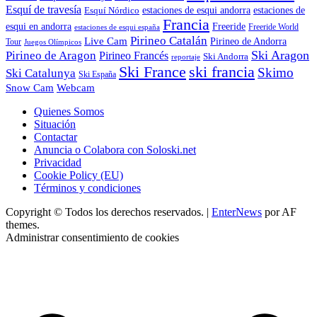
Esquí de travesía
Esquí Nórdico
estaciones de esqui andorra
estaciones de
Francia
Freeride
esqui en andorra
Freeride World
estaciones de esqui españa
Pirineo Catalán
Live Cam
Pirineo de Andorra
Tour
Juegos Olímpicos
Ski Aragon
Pirineo de Aragon
Pirineo Francés
Ski Andorra
reportaje
Ski France
ski francia
Skimo
Ski Catalunya
Ski España
Webcam
Snow Cam
Quienes Somos
Situación
Contactar
Anuncia o Colabora con Soloski.net
Privacidad
Cookie Policy (EU)
Términos y condiciones
Copyright © Todos los derechos reservados.
|
EnterNews
por AF
themes.
Administrar consentimiento de cookies