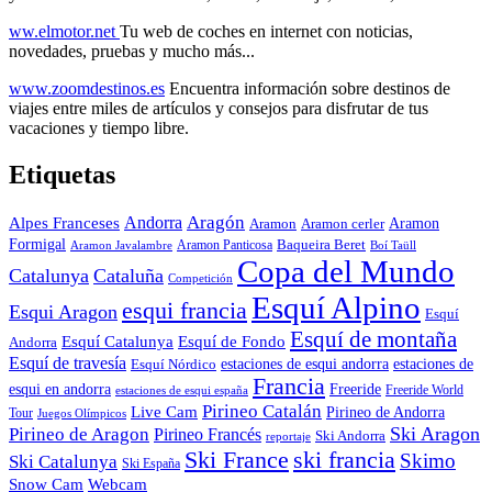
ww.elmotor.net
Tu web de coches en internet con noticias,
novedades, pruebas y mucho más...
www.zoomdestinos.es
Encuentra información sobre destinos de
viajes entre miles de artículos y consejos para disfrutar de tus
vacaciones y tiempo libre.
Etiquetas
Aragón
Andorra
Alpes Franceses
Aramon
Aramon
Aramon cerler
Formigal
Baqueira Beret
Aramon Javalambre
Aramon Panticosa
Boí Taüll
Copa del Mundo
Catalunya
Cataluña
Competición
Esquí Alpino
esqui francia
Esqui Aragon
Esquí
Esquí de montaña
Esquí Catalunya
Esquí de Fondo
Andorra
Esquí de travesía
Esquí Nórdico
estaciones de esqui andorra
estaciones de
Francia
Freeride
esqui en andorra
Freeride World
estaciones de esqui españa
Pirineo Catalán
Live Cam
Pirineo de Andorra
Tour
Juegos Olímpicos
Ski Aragon
Pirineo de Aragon
Pirineo Francés
Ski Andorra
reportaje
Ski France
ski francia
Skimo
Ski Catalunya
Ski España
Webcam
Snow Cam