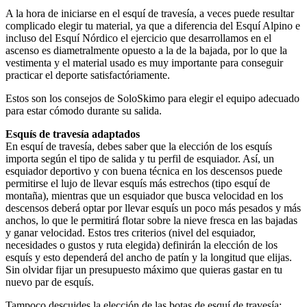
A la hora de iniciarse en el esquí de travesía, a veces puede resultar
complicado elegir tu material, ya que a diferencia del Esquí Alpino e
incluso del Esquí Nórdico el ejercicio que desarrollamos en el
ascenso es diametralmente opuesto a la de la bajada, por lo que la
vestimenta y el material usado es muy importante para conseguir
practicar el deporte satisfactóriamente.
Estos son los consejos de SoloSkimo para elegir el equipo adecuado
para estar cómodo durante su salida.
Esquís de travesía adaptados
En esquí de travesía, debes saber que la elección de los esquís
importa según el tipo de salida y tu perfil de esquiador. Así, un
esquiador deportivo y con buena técnica en los descensos puede
permitirse el lujo de llevar esquís más estrechos (tipo esquí de
montaña), mientras que un esquiador que busca velocidad en los
descensos deberá optar por llevar esquís un poco más pesados y más
anchos, lo que le permitirá flotar sobre la nieve fresca en las bajadas
y ganar velocidad. Estos tres criterios (nivel del esquiador,
necesidades o gustos y ruta elegida) definirán la elección de los
esquís y esto dependerá del ancho de patín y la longitud que elijas.
Sin olvidar fijar un presupuesto máximo que quieras gastar en tu
nuevo par de esquís.
Tampoco descuides la elección de las botas de esquí de travesía: