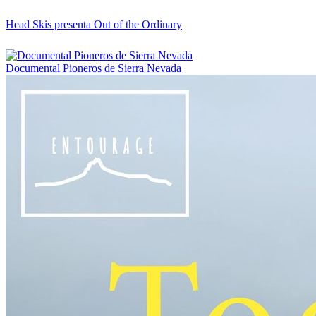
Head Skis presenta Out of the Ordinary
Documental Pioneros de Sierra Nevada