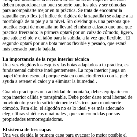
deben proporcionar un buen soporte para los pies y ser cómodas
para acompañarte mejor en tu práctica. Se trata de encontrar la
zapatilla cuyo flex (el índice de rigidez de la zapatilla) se adapte a la
morfología de tu pie y a tu nivel. Sin olvidar que, una persona que
practica esquí de montaña no llevará el mismo calzado que una que
practica freerando: la primera optará por un calzado cómodo, ligero,
que sujete el pie y el talón para la subida, a la vez que flexible. . El
segundo optará por una bota menos flexible y pesado, que estará
más pensado para la bajada.
La importancia de la ropa interior técnica
Una vez elegidos los esquís y las botas adaptados a tu práctica, es
fundamental cubrirse inteligentemente. La ropa interior juega un
papel térmico esencial porque está en contacto directo con la piel:
ayuda a retener el calor y a eliminar la humedad .
Cuando practiques una actividad de montaña, debes equiparte con
ropa interior cálida y transpirable. Debe poder darte total libertad de
movimiento y ser lo suficientemente elásticos para mantenerte
cómodo. Para ello, el algodón no es lo ideal y es más adecuado
elegir fibras sintéticas o naturales , que son conocidas por sus
propiedades termorreguladoras.
El sistema de tres capas
Una vez elegida la primera capa para evacuar lo mejor posible el