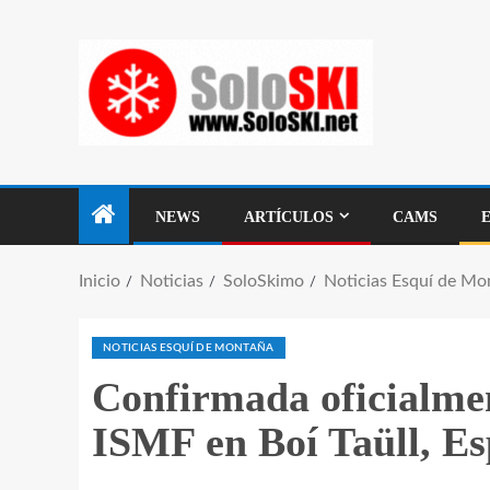
NEWS
ARTÍCULOS
CAMS
Inicio
Noticias
SoloSkimo
Noticias Esquí de Mo
NOTICIAS ESQUÍ DE MONTAÑA
Confirmada oficialme
ISMF en Boí Taüll, E