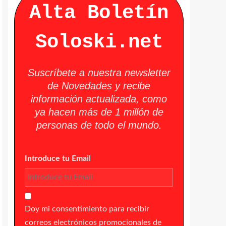
Alta Boletín
Soloski.net
Suscríbete a nuestra newsletter
de Novedades y recibe
información actualizada, como
ya hacen más de 1 millón de
personas de todo el mundo.
Introduce tu Email
Doy mi consentimiento para recibir
correos electrónicos promocionales de