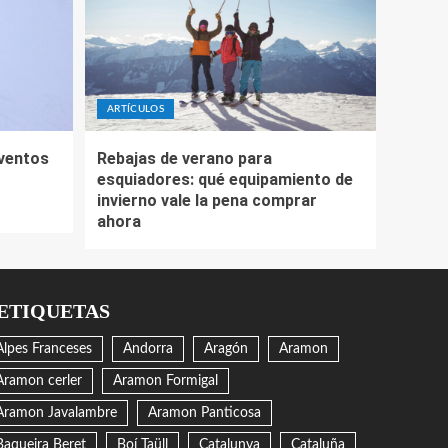
ARTÍCULOS
eventos
Rebajas de verano para
esquiadores: qué equipamiento de
invierno vale la pena comprar
ahora
ETIQUETAS
Alpes Franceses
Andorra
Aragón
Aramon
Aramon cerler
Aramon Formigal
Aramon Javalambre
Aramon Panticosa
Baqueira Beret
Boí Taüll
Catalunya
Cataluña