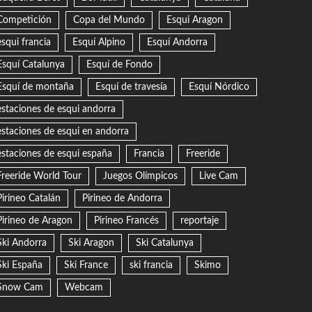
Competición
Copa del Mundo
Esqui Aragon
esqui francia
Esquí Alpino
Esquí Andorra
Esquí Catalunya
Esquí de Fondo
Esquí de montaña
Esquí de travesía
Esquí Nórdico
estaciones de esqui andorra
estaciones de esqui en andorra
estaciones de esqui españa
Francia
Freeride
Freeride World Tour
Juegos Olímpicos
Live Cam
Pirineo Catalán
Pirineo de Andorra
Pirineo de Aragon
Pirineo Francés
reportaje
Ski Andorra
Ski Aragon
Ski Catalunya
Ski España
Ski France
ski francia
Skimo
Snow Cam
Webcam