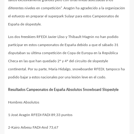
saltos excesivamente grandes pero con unas líneas adecuadas a los
diferentes niveles en competición”. Aragón ha agradecido a la organización
el esfuerzo en preparar el superpark Sulayr para estos Campeonatos de
España de slopestyle.
Los dos freeskiers RFEDI Javier Lliso y Thibault Magnin no han podido
participar en estos campeonatos de España debido a que el sábado 31
disputaban su última competición de Copa de Europa en la República
Checa en las que han quedado 2º y 4º del circuito de slopestyle
continental. Por su parte, Maria Hidalgo, snowboarder RFEDI, tampoco ha
podido bajar a estos nacionales por una lesión leve en el codo.
Resultados Campeonatos de España Absolutos Snowboard Slopestyle
Hombres Absolutos
1-José Aragón RFEDI-FADI 89,33 puntos
2-Kairo Arbesu FADI-And 73,67