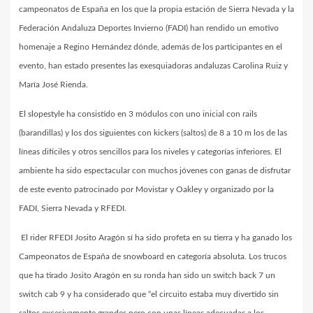
campeonatos de España en los que la propia estación de Sierra Nevada y la
Federación Andaluza Deportes Invierno (FADI) han rendido un emotivo
homenaje a Regino Hernández dónde, además de los participantes en el
evento, han estado presentes las exesquiadoras andaluzas Carolina Ruiz y
María José Rienda.
El slopestyle ha consistido en 3 módulos con uno inicial con rails
(barandillas) y los dos siguientes con kickers (saltos) de 8 a 10 m los de las
líneas difíciles y otros sencillos para los niveles y categorías inferiores. El
ambiente ha sido espectacular con muchos jóvenes con ganas de disfrutar
de este evento patrocinado por Movistar y Oakley y organizado por la
FADI, Sierra Nevada y RFEDI.
El rider RFEDI Josito Aragón sí ha sido profeta en su tierra y ha ganado los
Campeonatos de España de snowboard en categoría absoluta. Los trucos
que ha tirado Josito Aragón en su ronda han sido un switch back 7 un
switch cab 9 y ha considerado que “el circuito estaba muy divertido sin