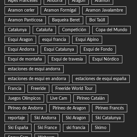
Alpes Franceses
Andorra
Aragón
Aramon
Aramon cerler
Aramon Formigal
Aramon Javalambre
Aramon Panticosa
Baqueira Beret
Boí Taüll
Catalunya
Cataluña
Competición
Copa del Mundo
Esqui Aragon
esqui francia
Esquí Alpino
Esquí Andorra
Esquí Catalunya
Esquí de Fondo
Esquí de montaña
Esquí de travesía
Esquí Nórdico
estaciones de esqui andorra
estaciones de esqui en andorra
estaciones de esqui españa
Francia
Freeride
Freeride World Tour
Juegos Olímpicos
Live Cam
Pirineo Catalán
Pirineo de Andorra
Pirineo de Aragon
Pirineo Francés
reportaje
Ski Andorra
Ski Aragon
Ski Catalunya
Ski España
Ski France
ski francia
Skimo