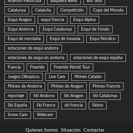
Aramon Panticosa
Baqueira Beret
Boí Taüll
Catalunya
Cataluña
Competición
Copa del Mundo
Esqui Aragon
esqui francia
Esquí Alpino
Esquí Andorra
Esquí Catalunya
Esquí de Fondo
Esquí de montaña
Esquí de travesía
Esquí Nórdico
estaciones de esqui andorra
estaciones de esqui en andorra
estaciones de esqui españa
Francia
Freeride
Freeride World Tour
Juegos Olímpicos
Live Cam
Pirineo Catalán
Pirineo de Andorra
Pirineo de Aragon
Pirineo Francés
reportaje
Ski Andorra
Ski Aragon
Ski Catalunya
Ski España
Ski France
ski francia
Skimo
Snow Cam
Webcam
Quienes Somos
Situación
Contactar