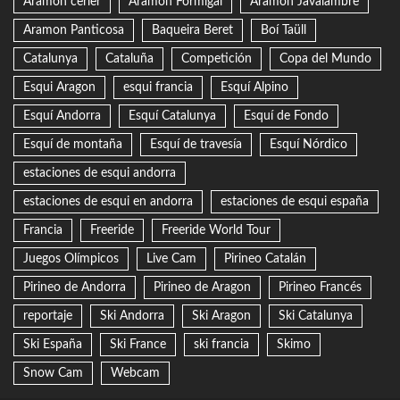
Aramon cerler
Aramon Formigal
Aramon Javalambre
Aramon Panticosa
Baqueira Beret
Boí Taüll
Catalunya
Cataluña
Competición
Copa del Mundo
Esqui Aragon
esqui francia
Esquí Alpino
Esquí Andorra
Esquí Catalunya
Esquí de Fondo
Esquí de montaña
Esquí de travesía
Esquí Nórdico
estaciones de esqui andorra
estaciones de esqui en andorra
estaciones de esqui españa
Francia
Freeride
Freeride World Tour
Juegos Olímpicos
Live Cam
Pirineo Catalán
Pirineo de Andorra
Pirineo de Aragon
Pirineo Francés
reportaje
Ski Andorra
Ski Aragon
Ski Catalunya
Ski España
Ski France
ski francia
Skimo
Snow Cam
Webcam