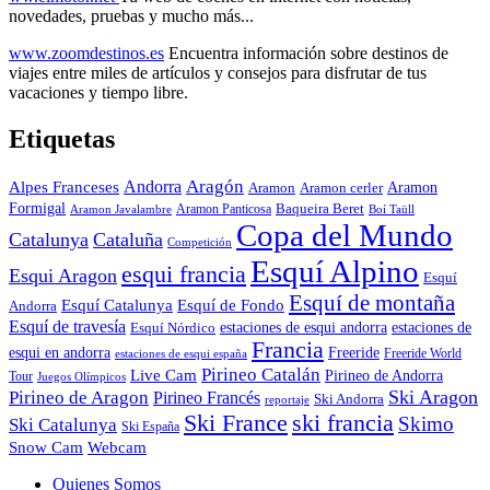
novedades, pruebas y mucho más...
www.zoomdestinos.es
Encuentra información sobre destinos de
viajes entre miles de artículos y consejos para disfrutar de tus
vacaciones y tiempo libre.
Etiquetas
Aragón
Andorra
Alpes Franceses
Aramon
Aramon
Aramon cerler
Formigal
Baqueira Beret
Aramon Javalambre
Aramon Panticosa
Boí Taüll
Copa del Mundo
Catalunya
Cataluña
Competición
Esquí Alpino
esqui francia
Esqui Aragon
Esquí
Esquí de montaña
Esquí Catalunya
Esquí de Fondo
Andorra
Esquí de travesía
Esquí Nórdico
estaciones de esqui andorra
estaciones de
Francia
Freeride
esqui en andorra
Freeride World
estaciones de esqui españa
Pirineo Catalán
Live Cam
Pirineo de Andorra
Tour
Juegos Olímpicos
Ski Aragon
Pirineo de Aragon
Pirineo Francés
Ski Andorra
reportaje
Ski France
ski francia
Skimo
Ski Catalunya
Ski España
Webcam
Snow Cam
Quienes Somos