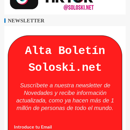
NEWSLETTER
Alta Boletín
Soloski.net
Suscríbete a nuestra newsletter de
Novedades y recibe información
actualizada, como ya hacen más de 1
millón de personas de todo el mundo.
Introduce tu Email