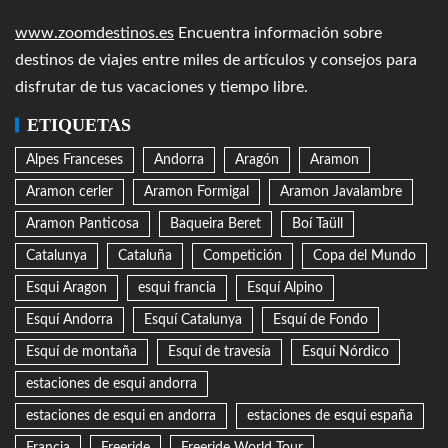
www.zoomdestinos.es
Encuentra información sobre
destinos de viajes entre miles de artículos y consejos para
disfrutar de tus vacaciones y tiempo libre.
ETIQUETAS
Alpes Franceses
Andorra
Aragón
Aramon
Aramon cerler
Aramon Formigal
Aramon Javalambre
Aramon Panticosa
Baqueira Beret
Boí Taüll
Catalunya
Cataluña
Competición
Copa del Mundo
Esqui Aragon
esqui francia
Esquí Alpino
Esquí Andorra
Esquí Catalunya
Esquí de Fondo
Esquí de montaña
Esquí de travesía
Esquí Nórdico
estaciones de esqui andorra
estaciones de esqui en andorra
estaciones de esqui españa
Francia
Freeride
Freeride World Tour