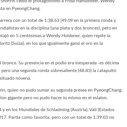
 Shiffrin cedió el protagonismo a Frida Hansdotter, Wendy
ista en PyeongChang.
carrera con un total de 1:38.63 (49.09 en la primera ronda y
dialistas en la disciplina (una plata y dos bronces), pero en
ntajó en 5 centésimas a Wendy Holdener, quien repite la
itz (Suiza), en los que igualmente ganó el oro en la
l bronce. Su presencia en el podio era inesperada -es décima
, pero una segunda ronda sobresaliente (48.83) la catapultó
 situado novena.
frin, quien no pudo sumar su segunda presea en PyeongChang.
alon gigante pero no pudo hacer lo mismo en el eslalon.
4 y en los Mundiales de Schladming (Austria), Vail (Estados
017. Partía como favorita, pero con un total de 1:39.03 no