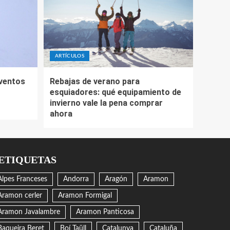
ARTÍCULOS
eventos
Rebajas de verano para
esquiadores: qué equipamiento de
invierno vale la pena comprar
ahora
ETIQUETAS
Alpes Franceses
Andorra
Aragón
Aramon
Aramon cerler
Aramon Formigal
Aramon Javalambre
Aramon Panticosa
Baqueira Beret
Boí Taüll
Catalunya
Cataluña