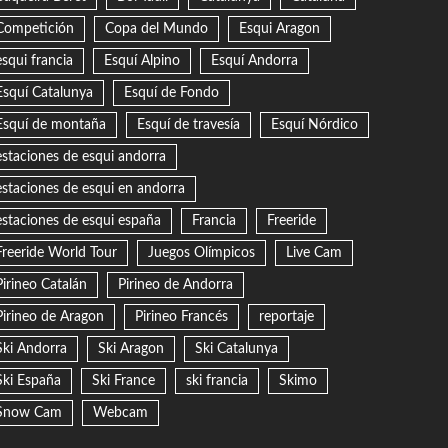
Competición
Copa del Mundo
Esqui Aragon
esqui francia
Esquí Alpino
Esquí Andorra
Esquí Catalunya
Esquí de Fondo
Esquí de montaña
Esquí de travesía
Esquí Nórdico
estaciones de esqui andorra
estaciones de esqui en andorra
estaciones de esqui españa
Francia
Freeride
Freeride World Tour
Juegos Olímpicos
Live Cam
Pirineo Catalán
Pirineo de Andorra
Pirineo de Aragon
Pirineo Francés
reportaje
Ski Andorra
Ski Aragon
Ski Catalunya
Ski España
Ski France
ski francia
Skimo
Snow Cam
Webcam