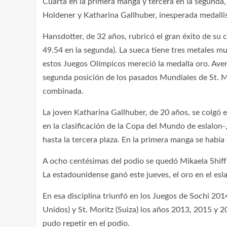
Cuarta en la primera manga y tercera en la segunda,
Holdener y Katharina Gallhuber, inesperada medall
Hansdotter, de 32 años, rubricó el gran éxito de su 
49.54 en la segunda). La sueca tiene tres metales mun
estos Juegos Olímpicos mereció la medalla oro. Ave
segunda posición de los pasados Mundiales de St. Mor
combinada.
La joven Katharina Gallhuber, de 20 años, se colgó e
en la clasificación de la Copa del Mundo de eslalon-
hasta la tercera plaza. En la primera manga se había
A ocho centésimas del podio se quedó Mikaela Shif
La estadounidense ganó este jueves, el oro en el esl
En esa disciplina triunfó en los Juegos de Sochi 201
Unidos) y St. Moritz (Suiza) los años 2013, 2015 y 2
pudo repetir en el podio.