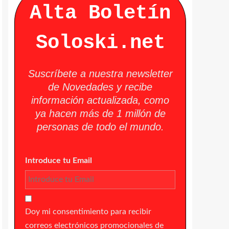
Alta Boletín
Soloski.net
Suscríbete a nuestra newsletter
de Novedades y recibe
información actualizada, como
ya hacen más de 1 millón de
personas de todo el mundo.
Introduce tu Email
Doy mi consentimiento para recibir
correos electrónicos promocionales de