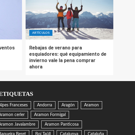
ARTÍCULOS
eventos
Rebajas de verano para
esquiadores: qué equipamiento de
invierno vale la pena comprar
ahora
ETIQUETAS
Alpes Franceses
Andorra
Aragón
Aramon
Aramon cerler
Aramon Formigal
Aramon Javalambre
Aramon Panticosa
Baqueira Beret
Boí Taüll
Catalunya
Cataluña