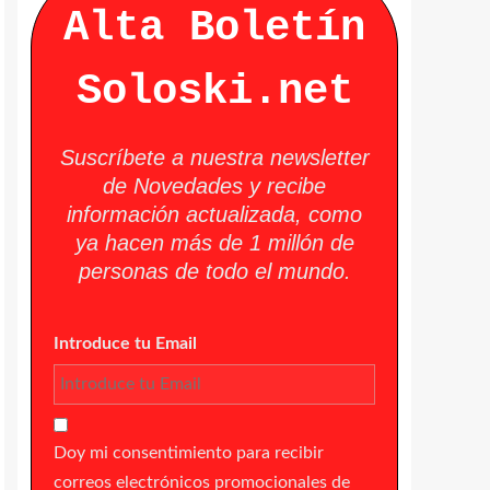
Alta Boletín
Soloski.net
Suscríbete a nuestra newsletter
de Novedades y recibe
información actualizada, como
ya hacen más de 1 millón de
personas de todo el mundo.
Introduce tu Email
Doy mi consentimiento para recibir
correos electrónicos promocionales de