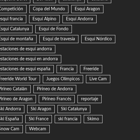
Competición
Copa del Mundo
Esqui Aragon
esqui francia
Esquí Alpino
Esquí Andorra
Esquí Catalunya
Esquí de Fondo
Esquí de montaña
Esquí de travesía
Esquí Nórdico
estaciones de esqui andorra
estaciones de esqui en andorra
estaciones de esqui españa
Francia
Freeride
Freeride World Tour
Juegos Olímpicos
Live Cam
Pirineo Catalán
Pirineo de Andorra
Pirineo de Aragon
Pirineo Francés
reportaje
Ski Andorra
Ski Aragon
Ski Catalunya
Ski España
Ski France
ski francia
Skimo
Snow Cam
Webcam