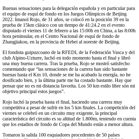
Buenas sensaciones para la delegación española y en particular para
el equipo de esquí de fondo en los Juegos Olímpicos de Beijing
2022. Imanol Rojo, de 31 años, se colocó en la posición 39 en la
prueba de 15km clásico con un tiempo de 41:24.2 en el evento
disputado el viernes 11 de febrero a las 15:00h en China, a las 8:00h
hora peninsular, en el Centro Nacional de esquí de fondo de
Zhangjiakou, en la provincia de Hebei al noreste de Beijing.
El fondista guipuzcoano de la RFEDI, de la Federación Vasca y del
club Alpino-Uzturre, luchó en todo momento hasta el final y libró
una muy buena carrera. Tras la prueba, Rojo se mostró satisfecho
comentando que “las sensaciones de la carrera han sido bastante
buenas hasta el Km 10, donde se me ha acabado la energía, no he
dosificado bien, y la última parte me ha costado bastante. Hay que
pensar que no es mi distancia favorita. Los 50 km estilo libre són mi
objetivo principal estos juegos”.
Rojo luchó la prueba hasta el final, haciendo una carrera muy
competitiva a pesar de sufrir en los 5 km finales. La competición del
viernes se celebró en un circuito muy exigente, la principal
característica del circuito es su altitud de 1.800m, teniendo en cuenta
que los estadios de fondo de Copa del Mundo están a menor altura.
Tomaron la salida 100 esquiadores procedentes de 50 países