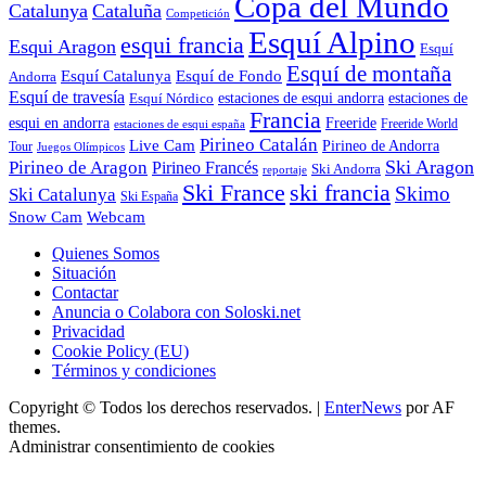
Copa del Mundo
Catalunya
Cataluña
Competición
Esquí Alpino
esqui francia
Esqui Aragon
Esquí
Esquí de montaña
Esquí Catalunya
Esquí de Fondo
Andorra
Esquí de travesía
Esquí Nórdico
estaciones de esqui andorra
estaciones de
Francia
Freeride
esqui en andorra
Freeride World
estaciones de esqui españa
Pirineo Catalán
Live Cam
Pirineo de Andorra
Tour
Juegos Olímpicos
Ski Aragon
Pirineo de Aragon
Pirineo Francés
Ski Andorra
reportaje
Ski France
ski francia
Skimo
Ski Catalunya
Ski España
Webcam
Snow Cam
Quienes Somos
Situación
Contactar
Anuncia o Colabora con Soloski.net
Privacidad
Cookie Policy (EU)
Términos y condiciones
Copyright © Todos los derechos reservados.
|
EnterNews
por AF
themes.
Administrar consentimiento de cookies