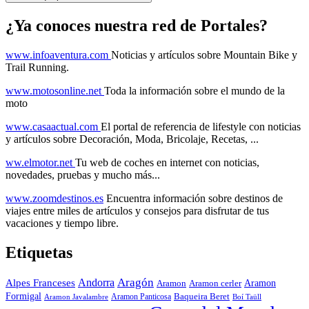
¿Ya conoces nuestra red de Portales?
www.infoaventura.com
Noticias y artículos sobre Mountain Bike y
Trail Running.
www.motosonline.net
Toda la información sobre el mundo de la
moto
www.casaactual.com
El portal de referencia de lifestyle con noticias
y artículos sobre Decoración, Moda, Bricolaje, Recetas, ...
ww.elmotor.net
Tu web de coches en internet con noticias,
novedades, pruebas y mucho más...
www.zoomdestinos.es
Encuentra información sobre destinos de
viajes entre miles de artículos y consejos para disfrutar de tus
vacaciones y tiempo libre.
Etiquetas
Aragón
Andorra
Alpes Franceses
Aramon
Aramon
Aramon cerler
Formigal
Baqueira Beret
Aramon Javalambre
Aramon Panticosa
Boí Taüll