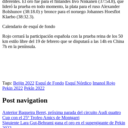
diferentes. El oro fue para el finlandes Iivo Niskanen (37:54.8), que
lideró la prueba en todo momento, la plata para el ruso Alexander
Bolshunov (38:18.0) y bronce para el noruego Johannes Hoesflot
Klaebo (38:32.3).
Calendario de esquí de fondo
Rojo cerrará la participación española con la prueba reina de los 50
km estilo libre del 19 de febrero que se disputará a las 14h en China
7h en la península.
Tags:
Beijin 2022
Esquí de Fondo
Esquí Nórdico
Imanol Rojo
Pekin 2022
Pekín 2022
Post navigation
Anterior
Baqueira Beret, próxima parada del circuito Audi quattro
Cup con el 25º Trofeo Amics de Montgarri
Siguiente
Lara Gut-Behrami gana el oro en el supergigante de Pekin
2022