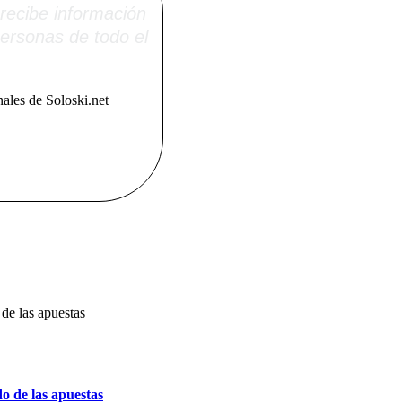
recibe información
ersonas de todo el
ales de Soloski.net
o de las apuestas