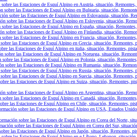
sobre las Estaciones de Esquí Alpino en Austria, situación, Remontes, p
n sobre las Estaciones de Esquí Alpino en Bulgaria, situación, Remontes,
ión sobre las Estaciones de Esquí Alpino en Eslovaquia, situación, Rem
ón sobre las Estaciones de Esquí Alpino en Eslovenia, situación, Remont
 sobre las Estaciones de Esquí Alpino en España, situación, Remontes, 
ón sobre las Estaciones de Esquí Alpino en Finlandia, situación, Remon
 sobre las Estaciones de Esquí Alpino en Francia, situación, Remontes,
sobre las Estaciones de Esquí Alpino en Grecia, situación, Remontes, p
bre las Estaciones de Esquí Alpino en italia, situación, Remontes, pist
ón sobre las Estaciones de Esquí Alpino en Noruega, situación, Remonte
 sobre las Estaciones de Esquí Alpino en Polonia, situación, Remontes,
ón sobre las Estaciones de Esquí Alpino en Rumania, situación, Remont
sobre las Estaciones de Esquí Alpino en Russia, situación, Remontes, p
sobre las Estaciones de Esquí Alpino en Suecia, situación, Remontes, p
obre las Estaciones de Esquí Alpino en Suiza, situación, Remontes, pis
ón sobre las Estaciones de Esquí Alpino en Argentina, situación, Remont
 sobre las Estaciones de Esquí Alpino en Canadá, situación, Remontes, p
obre las Estaciones de Esquí Alpino en Chile, situación, Remontes, pista
ormación sobre las Estaciones de Esquí Alpino en USA, Estados Unidos,
ormación sobre las Estaciones de Esquí Alpino en Corea del Norte, situa
mación sobre las Estaciones de Esquí Alpino en Corea del Sur, situación
obre las Estaciones de Esquí Alpino en Japón, situación, Remontes, pist
 sobre las Estaciones de Esquí Alpino en e Líbano, Lebanon, situación, 