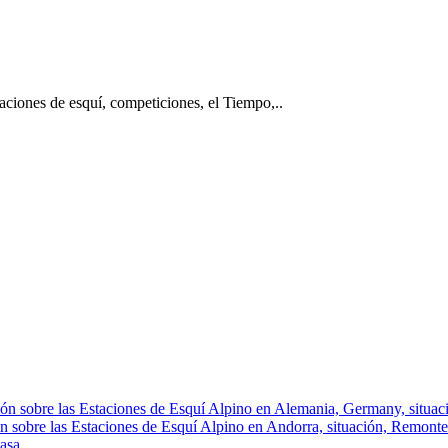
taciones de esquí, competiciones, el Tiempo,..
ón sobre las Estaciones de Esquí Alpino en Alemania, Germany, situació
n sobre las Estaciones de Esquí Alpino en Andorra, situación, Remontes, 
asa.