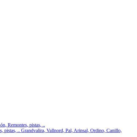
n, Remontes, pistas, ..
pistas, .. Grandvalira, Vallnord, Pal, Arinsal, Ordino, Canillo,