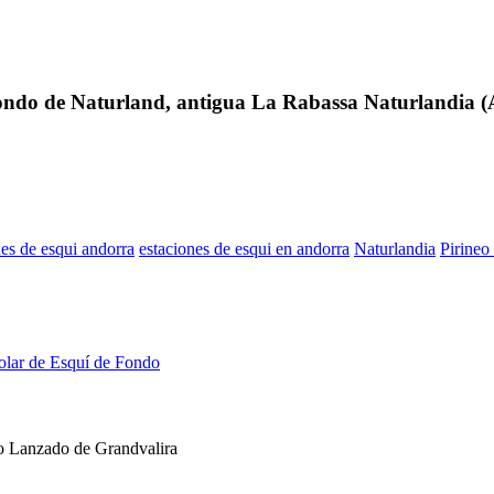
 Fondo de Naturland, antigua La Rabassa Naturlandia 
nes de esqui andorra
estaciones de esqui en andorra
Naturlandia
Pirineo
olar de Esquí de Fondo