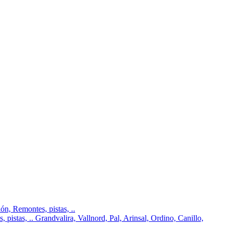
n, Remontes, pistas, ..
pistas, .. Grandvalira, Vallnord, Pal, Arinsal, Ordino, Canillo,