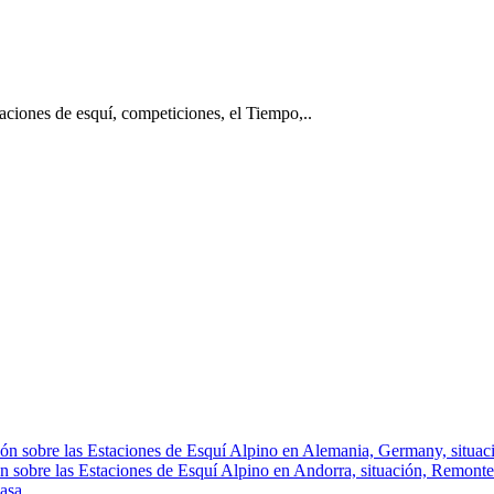
taciones de esquí, competiciones, el Tiempo,..
ón sobre las Estaciones de Esquí Alpino en Alemania, Germany, situació
n sobre las Estaciones de Esquí Alpino en Andorra, situación, Remontes, 
asa.