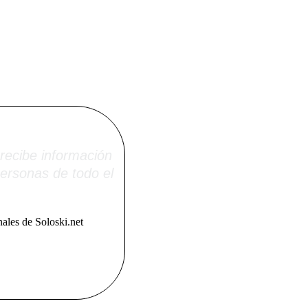
i.net
recibe información
ersonas de todo el
ales de Soloski.net