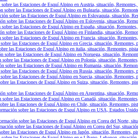
sobre las Estaciones de Esquí Alpino en Austria, situación, Remontes, p
n sobre las Estaciones de Esquí Alpino en Bulgaria, situación, Remontes,
ión sobre las Estaciones de Esquí Alpino en Eslovaquia, situación, Rem
ón sobre las Estaciones de Esquí Alpino en Eslovenia, situación, Remont
 sobre las Estaciones de Esquí Alpino en España, situación, Remontes, 
ón sobre las Estaciones de Esquí Alpino en Finlandia, situación, Remon
 sobre las Estaciones de Esquí Alpino en Francia, situación, Remontes,
sobre las Estaciones de Esquí Alpino en Grecia, situación, Remontes, p
bre las Estaciones de Esquí Alpino en italia, situación, Remontes, pist
ón sobre las Estaciones de Esquí Alpino en Noruega, situación, Remonte
 sobre las Estaciones de Esquí Alpino en Polonia, situación, Remontes,
ón sobre las Estaciones de Esquí Alpino en Rumania, situación, Remont
sobre las Estaciones de Esquí Alpino en Russia, situación, Remontes, p
sobre las Estaciones de Esquí Alpino en Suecia, situación, Remontes, p
obre las Estaciones de Esquí Alpino en Suiza, situación, Remontes, pis
ón sobre las Estaciones de Esquí Alpino en Argentina, situación, Remont
 sobre las Estaciones de Esquí Alpino en Canadá, situación, Remontes, p
obre las Estaciones de Esquí Alpino en Chile, situación, Remontes, pista
ormación sobre las Estaciones de Esquí Alpino en USA, Estados Unidos,
ormación sobre las Estaciones de Esquí Alpino en Corea del Norte, situa
mación sobre las Estaciones de Esquí Alpino en Corea del Sur, situación
obre las Estaciones de Esquí Alpino en Japón, situación, Remontes, pist
 sobre las Estaciones de Esquí Alpino en e Líbano, Lebanon, situación, 