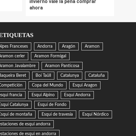
invierno vale la pena comprar
ahora
ETIQUETAS
Alpes Franceses
Andorra
Aragón
Aramon
Aramon cerler
Aramon Formigal
Aramon Javalambre
Aramon Panticosa
Baqueira Beret
Boí Taüll
Catalunya
Cataluña
Competición
Copa del Mundo
Esqui Aragon
esqui francia
Esquí Alpino
Esquí Andorra
Esquí Catalunya
Esquí de Fondo
Esquí de montaña
Esquí de travesía
Esquí Nórdico
estaciones de esqui andorra
estaciones de esqui en andorra