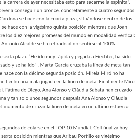
la carrera de ayer necesitaba esto para sacarme la espinita”.
olver a conseguir un bronce, concretamente a cuatro segundos
 Cardona se hace con la cuarta plaza, situándose dentro de los
 se hace con la vigésimo quinta posición mientras que Joan
re los diez mejores promesas del mundo en modalidad vertical:
Antonio Alcalde se ha retirado al no sentirse al 100%.
a sexta plaza. “He ido muy rápida y pegada a Fiechter, ha sido
sado y se ha ido” . Marta García cruzaba la línea de meta tan
se hace con la décimo segunda posición. Mireia Miró no ha
 han hecho una mala jugada en la línea de meta. Finalmente Miró
al. Fátima de Diego, Ana Alonso y Clàudia Sabata han cruzado
tima y tan solo unos segundos después Ana Alonso y Clàudia
l momento de cruzar la línea de meta en un último esfuerzo
 segundos de colarse en el TOP 10 Mundial. Coll finaliza hoy
sexta posición mientras que Aribau Portillo es vigésimo