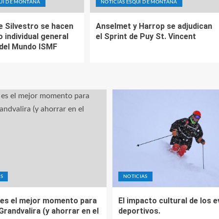
QUÍ DE MONTAÑA
NOTICIAS ESQUÍ DE MONTAÑA
e Silvestro se hacen
Anselmet y Harrop se adjudican
o individual general
el Sprint de Puy St. Vincent
 del Mundo ISMF
S
NOTICIAS
es el mejor momento para
El impacto cultural de los 
 Grandvalira (y ahorrar en el
deportivos.