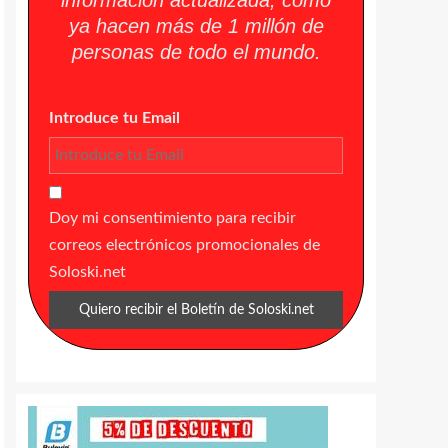
información actualizada, como
ya hacen más de 1 millón de
personas de todo el mundo.
Introduce tu Email
Doy mi consentimiento para recibir
correos electrónicos promocionales de
Soloski.net