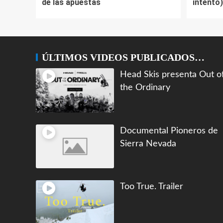
de las apuestas
intento)
ÚLTIMOS VIDEOS PUBLICADOS…
Head Skis presenta Out o
the Ordinary
Documental Pioneros de
Sierra Nevada
Too True. Trailer