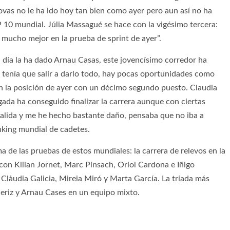
ovas no le ha ido hoy tan bien como ayer pero aun así no ha
P 10 mundial. Júlia Massagué se hace con la vigésimo tercera:
 mucho mejor en la prueba de sprint de ayer”.
l día la ha dado Arnau Casas, este jovencísimo corredor ha
e tenía que salir a darlo todo, hay pocas oportunidades como
 en la posición de ayer con un décimo segundo puesto. Claudia
gada ha conseguido finalizar la carrera aunque con ciertas
salida y me he hecho bastante daño, pensaba que no iba a
anking mundial de cadetes.
 de las pruebas de estos mundiales: la carrera de relevos en la
on Kilian Jornet, Marc Pinsach, Oriol Cardona e Iñigo
Clàudia Galicia, Mireia Miró y Marta García. La tríada más
eriz y Arnau Cases en un equipo mixto.