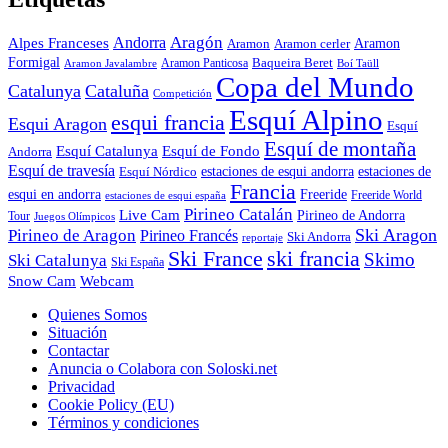
Aragón
Andorra
Alpes Franceses
Aramon
Aramon
Aramon cerler
Formigal
Baqueira Beret
Aramon Javalambre
Aramon Panticosa
Boí Taüll
Copa del Mundo
Catalunya
Cataluña
Competición
Esquí Alpino
esqui francia
Esqui Aragon
Esquí
Esquí de montaña
Esquí Catalunya
Esquí de Fondo
Andorra
Esquí de travesía
Esquí Nórdico
estaciones de esqui andorra
estaciones de
Francia
Freeride
esqui en andorra
Freeride World
estaciones de esqui españa
Pirineo Catalán
Live Cam
Pirineo de Andorra
Tour
Juegos Olímpicos
Ski Aragon
Pirineo de Aragon
Pirineo Francés
Ski Andorra
reportaje
Ski France
ski francia
Skimo
Ski Catalunya
Ski España
Webcam
Snow Cam
Quienes Somos
Situación
Contactar
Anuncia o Colabora con Soloski.net
Privacidad
Cookie Policy (EU)
Términos y condiciones