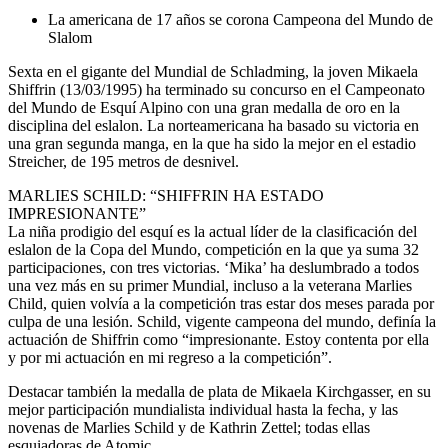
La americana de 17 años se corona Campeona del Mundo de
Slalom
Sexta en el gigante del Mundial de Schladming, la joven Mikaela
Shiffrin (13/03/1995) ha terminado su concurso en el Campeonato
del Mundo de Esquí Alpino con una gran medalla de oro en la
disciplina del eslalon. La norteamericana ha basado su victoria en
una gran segunda manga, en la que ha sido la mejor en el estadio
Streicher, de 195 metros de desnivel.
MARLIES SCHILD: “SHIFFRIN HA ESTADO
IMPRESIONANTE”
La niña prodigio del esquí es la actual líder de la clasificación del
eslalon de la Copa del Mundo, competición en la que ya suma 32
participaciones, con tres victorias. ‘Mika’ ha deslumbrado a todos
una vez más en su primer Mundial, incluso a la veterana Marlies
Child, quien volvía a la competición tras estar dos meses parada por
culpa de una lesión. Schild, vigente campeona del mundo, definía la
actuación de Shiffrin como “impresionante. Estoy contenta por ella
y por mi actuación en mi regreso a la competición”.
Destacar también la medalla de plata de Mikaela Kirchgasser, en su
mejor participación mundialista individual hasta la fecha, y las
novenas de Marlies Schild y de Kathrin Zettel; todas ellas
esquiadoras de Atomic.