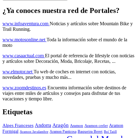
¿Ya conoces nuestra red de Portales?
www.infoaventura.com
Noticias y artículos sobre Mountain Bike y
Trail Running.
www.motosonline.net
Toda la información sobre el mundo de la
moto
www.casaactual.com
El portal de referencia de lifestyle con noticias
y artículos sobre Decoración, Moda, Bricolaje, Recetas, ...
ww.elmotor.net
Tu web de coches en internet con noticias,
novedades, pruebas y mucho más...
www.zoomdestinos.es
Encuentra información sobre destinos de
viajes entre miles de artículos y consejos para disfrutar de tus
vacaciones y tiempo libre.
Etiquetas
Aragón
Andorra
Alpes Franceses
Aramon
Aramon
Aramon cerler
Formigal
Baqueira Beret
Aramon Javalambre
Aramon Panticosa
Boí Taüll