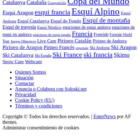
Copa del Mundo
Catalunya
Cataluña
Competición
Esquí Alpino
esqui francia
Esqui Aragon
Esquí
Esquí de montaña
Esquí Catalunya
Esquí de Fondo
Andorra
Esquí de travesía
Esquí Nórdico
estaciones de esqui andorra
estaciones de
Francia
Freeride
esqui en andorra
Freeride World
estaciones de esqui españa
Pirineo Catalán
Live Cam
Pirineo de Andorra
Tour
Juegos Olímpicos
Ski Aragon
Pirineo de Aragon
Pirineo Francés
Ski Andorra
reportaje
Ski France
ski francia
Skimo
Ski Catalunya
Ski España
Webcam
Snow Cam
Quienes Somos
Situación
Contactar
Anuncia o Colabora con Soloski.net
Privacidad
Cookie Policy (EU)
Términos y condiciones
Copyright © Todos los derechos reservados.
|
EnterNews
por AF
themes.
Administrar consentimiento de cookies