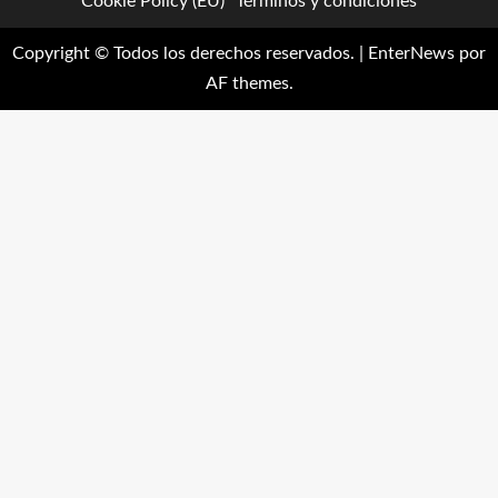
Cookie Policy (EU)
Términos y condiciones
Copyright © Todos los derechos reservados.
|
EnterNews
por
AF themes.