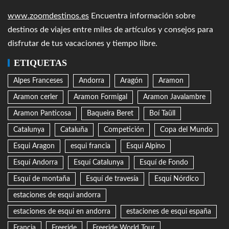
www.zoomdestinos.es
Encuentra información sobre
destinos de viajes entre miles de artículos y consejos para
disfrutar de tus vacaciones y tiempo libre.
ETIQUETAS
Alpes Franceses
Andorra
Aragón
Aramon
Aramon cerler
Aramon Formigal
Aramon Javalambre
Aramon Panticosa
Baqueira Beret
Boí Taüll
Catalunya
Cataluña
Competición
Copa del Mundo
Esqui Aragon
esqui francia
Esquí Alpino
Esquí Andorra
Esquí Catalunya
Esquí de Fondo
Esquí de montaña
Esquí de travesía
Esquí Nórdico
estaciones de esqui andorra
estaciones de esqui en andorra
estaciones de esqui españa
Francia
Freeride
Freeride World Tour