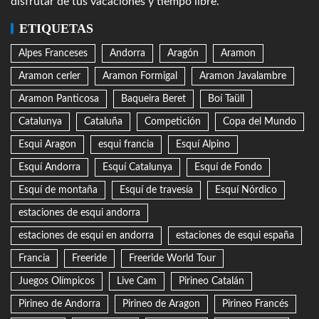
disfrutar de tus vacaciones y tiempo libre.
ETIQUETAS
Alpes Franceses
Andorra
Aragón
Aramon
Aramon cerler
Aramon Formigal
Aramon Javalambre
Aramon Panticosa
Baqueira Beret
Boí Taüll
Catalunya
Cataluña
Competición
Copa del Mundo
Esqui Aragon
esqui francia
Esquí Alpino
Esquí Andorra
Esquí Catalunya
Esquí de Fondo
Esquí de montaña
Esquí de travesía
Esquí Nórdico
estaciones de esqui andorra
estaciones de esqui en andorra
estaciones de esqui españa
Francia
Freeride
Freeride World Tour
Juegos Olímpicos
Live Cam
Pirineo Catalán
Pirineo de Andorra
Pirineo de Aragon
Pirineo Francés