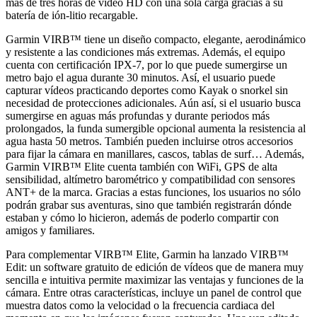
más de tres horas de vídeo HD con una sola carga gracias a su
batería de ión-litio recargable.
Garmin VIRB™ tiene un diseño compacto, elegante, aerodinámico
y resistente a las condiciones más extremas. Además, el equipo
cuenta con certificación IPX-7, por lo que puede sumergirse un
metro bajo el agua durante 30 minutos. Así, el usuario puede
capturar vídeos practicando deportes como Kayak o snorkel sin
necesidad de protecciones adicionales. Aún así, si el usuario busca
sumergirse en aguas más profundas y durante periodos más
prolongados, la funda sumergible opcional aumenta la resistencia al
agua hasta 50 metros. También pueden incluirse otros accesorios
para fijar la cámara en manillares, cascos, tablas de surf… Además,
Garmin VIRB™ Elite cuenta también con WiFi, GPS de alta
sensibilidad, altímetro barométrico y compatibilidad con sensores
ANT+ de la marca. Gracias a estas funciones, los usuarios no sólo
podrán grabar sus aventuras, sino que también registrarán dónde
estaban y cómo lo hicieron, además de poderlo compartir con
amigos y familiares.
Para complementar VIRB™ Elite, Garmin ha lanzado VIRB™
Edit: un software gratuito de edición de vídeos que de manera muy
sencilla e intuitiva permite maximizar las ventajas y funciones de la
cámara. Entre otras características, incluye un panel de control que
muestra datos como la velocidad o la frecuencia cardiaca del