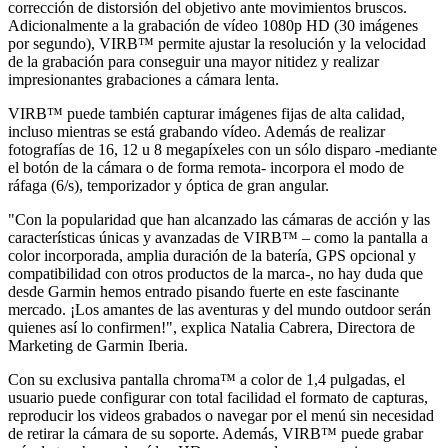
corrección de distorsión del objetivo ante movimientos bruscos.
Adicionalmente a la grabación de vídeo 1080p HD (30 imágenes
por segundo), VIRB™ permite ajustar la resolución y la velocidad
de la grabación para conseguir una mayor nitidez y realizar
impresionantes grabaciones a cámara lenta.
VIRB™ puede también capturar imágenes fijas de alta calidad,
incluso mientras se está grabando vídeo. Además de realizar
fotografías de 16, 12 u 8 megapíxeles con un sólo disparo -mediante
el botón de la cámara o de forma remota- incorpora el modo de
ráfaga (6/s), temporizador y óptica de gran angular.
"Con la popularidad que han alcanzado las cámaras de acción y las
características únicas y avanzadas de VIRB™ – como la pantalla a
color incorporada, amplia duración de la batería, GPS opcional y
compatibilidad con otros productos de la marca-, no hay duda que
desde Garmin hemos entrado pisando fuerte en este fascinante
mercado. ¡Los amantes de las aventuras y del mundo outdoor serán
quienes así lo confirmen!", explica Natalia Cabrera, Directora de
Marketing de Garmin Iberia.
Con su exclusiva pantalla chroma™ a color de 1,4 pulgadas, el
usuario puede configurar con total facilidad el formato de capturas,
reproducir los videos grabados o navegar por el menú sin necesidad
de retirar la cámara de su soporte. Además, VIRB™ puede grabar