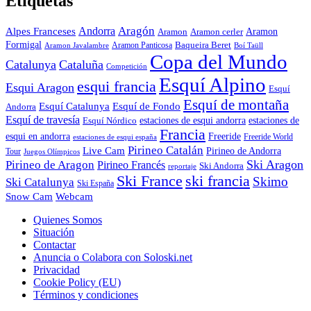
Etiquetas
Aragón
Andorra
Alpes Franceses
Aramon
Aramon
Aramon cerler
Formigal
Baqueira Beret
Aramon Javalambre
Aramon Panticosa
Boí Taüll
Copa del Mundo
Catalunya
Cataluña
Competición
Esquí Alpino
esqui francia
Esqui Aragon
Esquí
Esquí de montaña
Esquí Catalunya
Esquí de Fondo
Andorra
Esquí de travesía
Esquí Nórdico
estaciones de esqui andorra
estaciones de
Francia
Freeride
esqui en andorra
Freeride World
estaciones de esqui españa
Pirineo Catalán
Live Cam
Pirineo de Andorra
Tour
Juegos Olímpicos
Ski Aragon
Pirineo de Aragon
Pirineo Francés
Ski Andorra
reportaje
Ski France
ski francia
Skimo
Ski Catalunya
Ski España
Webcam
Snow Cam
Quienes Somos
Situación
Contactar
Anuncia o Colabora con Soloski.net
Privacidad
Cookie Policy (EU)
Términos y condiciones