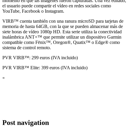
momento en que las imágenes fueron capturadas. Una vez editado,
el usuario puede compartir el vídeo en redes sociales como
YouTube, Facebook o Instagram.
VIRB™ cuenta también con una ranura microSD para tarjetas de
memoria de hasta 64GB, con la que se pueden almacenar más de
siete horas de vídeo 1080p HD. Esta serie utiliza la conectividad
inalámbrica ANT+™ que permite utilizar un dispositivo Garmin
compatible como Fēnix™, Oregon®, Quatix™ o Edge® como
sistema de control remoto.
PVR VIRB™: 299 euros (IVA incluido)
PVR VIRB™ Elite: 399 euros (IVA incluido)
«
Post navigation