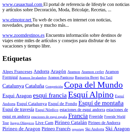
www.casaactual.com
El portal de referencia de lifestyle con noticias
y artículos sobre Decoración, Moda, Bricolaje, Recetas, ...
ww.elmotor.net
Tu web de coches en internet con noticias,
novedades, pruebas y mucho más...
www.zoomdestinos.es
Encuentra información sobre destinos de
viajes entre miles de artículos y consejos para disfrutar de tus
vacaciones y tiempo libre.
Etiquetas
Aragón
Andorra
Alpes Franceses
Aramon
Aramon
Aramon cerler
Formigal
Baqueira Beret
Aramon Javalambre
Aramon Panticosa
Boí Taüll
Copa del Mundo
Catalunya
Cataluña
Competición
Esquí Alpino
esqui francia
Esqui Aragon
Esquí
Esquí de montaña
Esquí Catalunya
Esquí de Fondo
Andorra
Esquí de travesía
Esquí Nórdico
estaciones de esqui andorra
estaciones de
Francia
Freeride
esqui en andorra
Freeride World
estaciones de esqui españa
Pirineo Catalán
Live Cam
Pirineo de Andorra
Tour
Juegos Olímpicos
Ski Aragon
Pirineo de Aragon
Pirineo Francés
Ski Andorra
reportaje